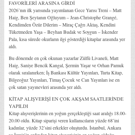
FAVORİLERİ ARASINA GİRDİ
2026’nın ilk yarısında yayımlanan Gece Yarısı Treni – Matt
Haig, Ben Şeytanın Oğluyum – Jean-Christophe Grangé,
Kendimden Özür Dilerim – Miraç Çağrı Aktaş, Kendini
Tüketmeden Yaşa – Beyhan Budak ve Soygun – İskender
Pala, kısa sürede okurların ilgi gösterdiği kitaplar arasında yer
aldı.
Bu dönemde en çok okunan yazarlar Zülfü Livaneli, Matt
Haig, Saniye Bencik Kangal, Şermin Yaşar ve Orhan Pamuk
olarak sıralanırken; İş Bankası Kültür Yayınları, Turta Kitap,
Bilgeoğuz Yayınları, Timaş Çocuk ve Can Yayınları ise en
çok satan yayınevleri arasında yer aldı.
KİTAP ALIŞVERİŞİ EN ÇOK AKŞAM SAATLERİNDE
YAPILDI
Kitap alışverişlerinin en yoğun gerçekleştiği saat aralığı 18.00-
20.00 oldu. Kitap siparişi veren kullanıcıların yüzde 68’ini
kadınlar, yüzde 32’sini erkekler oluşturdu. İstanbul, Ankara
ve İzmir’in ardından kitap alışverişinin en yoğun olduğu