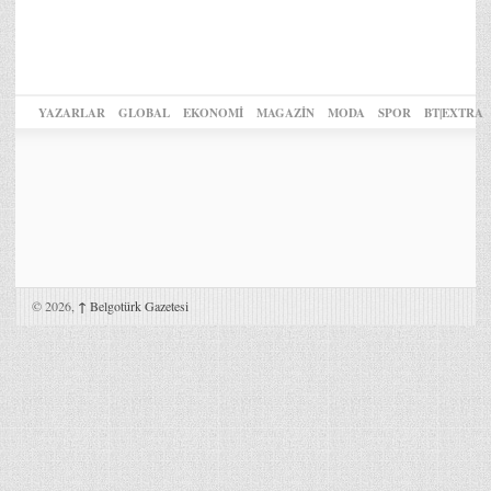
YAZARLAR
GLOBAL
EKONOMİ
MAGAZİN
MODA
SPOR
BT|EXTRA
© 2026,
↑
Belgotürk Gazetesi