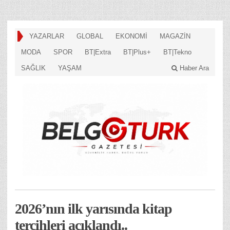
YAZARLAR
GLOBAL
EKONOMİ
MAGAZİN
MODA
SPOR
BT|Extra
BT|Plus+
BT|Tekno
SAĞLIK
YAŞAM
Haber Ara
2026’nın ilk yarısında kitap
tercihleri açıklandı..