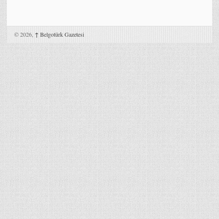
© 2026,
↑
Belgotürk Gazetesi