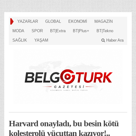
YAZARLAR
GLOBAL
EKONOMİ
MAGAZİN
MODA
SPOR
BT|Extra
BT|Plus+
BT|Tekno
SAĞLIK
YAŞAM
Haber Ara
Harvard onayladı, bu besin kötü
kolesterolü vücuttan kazıyor!..