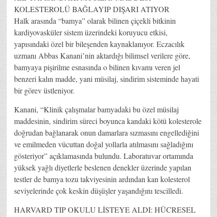
KOLESTEROLÜ BAĞLAYIP DIŞARI ATIYOR
Halk arasında “bamya” olarak bilinen çiçekli bitkinin
kardiyovasküler sistem üzerindeki koruyucu etkisi,
yapısındaki özel bir bileşenden kaynaklanıyor. Eczacılık
uzmanı Abbas Kanani’nin aktardığı bilimsel verilere göre,
bamyaya pişirilme esnasında o bilinen kıvamı veren jel
benzeri kalın madde, yani müsilaj, sindirim sisteminde hayati
bir görev üstleniyor.
Kanani, “Klinik çalışmalar bamyadaki bu özel müsilaj
maddesinin, sindirim süreci boyunca kandaki kötü kolesterole
doğrudan bağlanarak onun damarlara sızmasını engellediğini
ve emilmeden vücuttan doğal yollarla atılmasını sağladığını
gösteriyor” açıklamasında bulundu. Laboratuvar ortamında
yüksek yağlı diyetlerle beslenen denekler üzerinde yapılan
testler de bamya tozu takviyesinin ardından kan kolesterol
seviyelerinde çok keskin düşüşler yaşandığını tescilledi.
HARVARD TIP OKULU LİSTEYE ALDI: HÜCRESEL