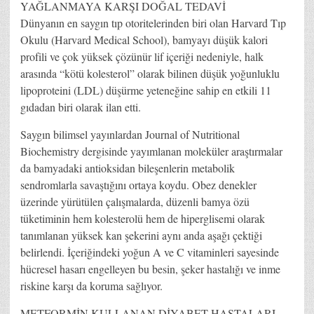
YAĞLANMAYA KARŞI DOĞAL TEDAVİ
Dünyanın en saygın tıp otoritelerinden biri olan Harvard Tıp
Okulu (Harvard Medical School), bamyayı düşük kalori
profili ve çok yüksek çözünür lif içeriği nedeniyle, halk
arasında “kötü kolesterol” olarak bilinen düşük yoğunluklu
lipoproteini (LDL) düşürme yeteneğine sahip en etkili 11
gıdadan biri olarak ilan etti.
Saygın bilimsel yayınlardan Journal of Nutritional
Biochemistry dergisinde yayımlanan moleküler araştırmalar
da bamyadaki antioksidan bileşenlerin metabolik
sendromlarla savaştığını ortaya koydu. Obez denekler
üzerinde yürütülen çalışmalarda, düzenli bamya özü
tüketiminin hem kolesterolü hem de hiperglisemi olarak
tanımlanan yüksek kan şekerini aynı anda aşağı çektiği
belirlendi. İçeriğindeki yoğun A ve C vitaminleri sayesinde
hücresel hasarı engelleyen bu besin, şeker hastalığı ve inme
riskine karşı da koruma sağlıyor.
METFORMİN KULLANAN DİYABET HASTALARI