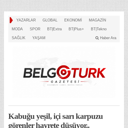
YAZARLAR
GLOBAL
EKONOMİ
MAGAZİN
MODA
SPOR
BT|Extra
BT|Plus+
BT|Tekno
SAĞLIK
YAŞAM
Haber Ara
Kabuğu yeşil, içi sarı karpuzu
görenler hayrete düşüyor..