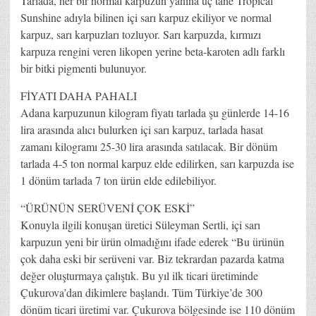
Tarlada, her bir normal karpuzun yanına üç tane Tropical
Sunshine adıyla bilinen içi sarı karpuz ekiliyor ve normal
karpuz, sarı karpuzları tozluyor. Sarı karpuzda, kırmızı
karpuza rengini veren likopen yerine beta-karoten adlı farklı
bir bitki pigmenti bulunuyor.
FİYATI DAHA PAHALI
Adana karpuzunun kilogram fiyatı tarlada şu günlerde 14-16
lira arasında alıcı bulurken içi sarı karpuz, tarlada hasat
zamanı kilogramı 25-30 lira arasında satılacak. Bir dönüm
tarlada 4-5 ton normal karpuz elde edilirken, sarı karpuzda ise
1 dönüm tarlada 7 ton ürün elde edilebiliyor.
“ÜRÜNÜN SERÜVENİ ÇOK ESKİ”
Konuyla ilgili konuşan üretici Süleyman Sertli, içi sarı
karpuzun yeni bir ürün olmadığını ifade ederek “Bu ürünün
çok daha eski bir serüveni var. Biz tekrardan pazarda katma
değer oluşturmaya çalıştık. Bu yıl ilk ticari üretiminde
Çukurova’dan dikimlere başlandı. Tüm Türkiye’de 300
dönüm ticari üretimi var. Çukurova bölgesinde ise 110 dönüm