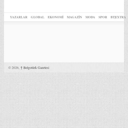
YAZARLAR
GLOBAL
EKONOMİ
MAGAZİN
MODA
SPOR
BT|EXTRA
© 2026,
↑
Belgotürk Gazetesi