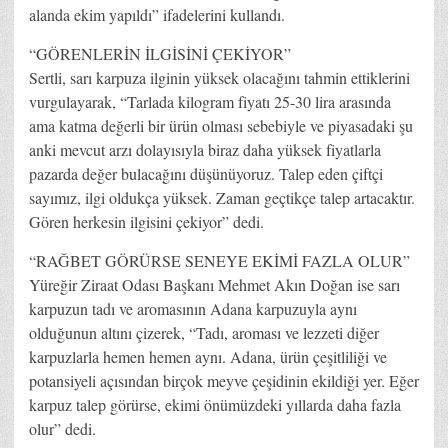
alanda ekim yapıldı” ifadelerini kullandı.
“GÖRENLERİN İLGİSİNİ ÇEKİYOR”
Sertli, sarı karpuza ilginin yüksek olacağını tahmin ettiklerini
vurgulayarak, “Tarlada kilogram fiyatı 25-30 lira arasında
ama katma değerli bir ürün olması sebebiyle ve piyasadaki şu
anki mevcut arzı dolayısıyla biraz daha yüksek fiyatlarla
pazarda değer bulacağını düşünüyoruz. Talep eden çiftçi
sayımız, ilgi oldukça yüksek. Zaman geçtikçe talep artacaktır.
Gören herkesin ilgisini çekiyor” dedi.
“RAĞBET GÖRÜRSE SENEYE EKİMİ FAZLA OLUR”
Yüreğir Ziraat Odası Başkanı Mehmet Akın Doğan ise sarı
karpuzun tadı ve aromasının Adana karpuzuyla aynı
olduğunun altını çizerek, “Tadı, aroması ve lezzeti diğer
karpuzlarla hemen hemen aynı. Adana, ürün çeşitliliği ve
potansiyeli açısından birçok meyve çeşidinin ekildiği yer. Eğer
karpuz talep görürse, ekimi önümüzdeki yıllarda daha fazla
olur” dedi.