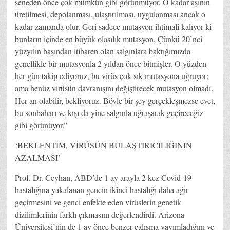
seneden önce çok mümkün gibi görünmüyor. O kadar aşının
üretilmesi, depolanması, ulaştırılması, uygulanması ancak o
kadar zamanda olur. Geri sadece mutasyon ihtimali kalıyor ki
bunların içinde en büyük olasılık mutasyon. Çünkü 20’nci
yüzyılın başından itibaren olan salgınlara baktığımızda
genellikle bir mutasyonla 2 yıldan önce bitmişler. O yüzden
her gün takip ediyoruz, bu virüs çok sık mutasyona uğruyor;
ama henüz virüsün davranışını değiştirecek mutasyon olmadı.
Her an olabilir, bekliyoruz. Böyle bir şey gerçekleşmezse evet,
bu sonbaharı ve kışı da yine salgınla uğraşarak geçireceğiz
gibi görünüyor.”
‘BEKLENTİM, VİRÜSÜN BULAŞTIRICILIĞININ
AZALMASI’
Prof. Dr. Ceyhan, ABD’de 1 ay arayla 2 kez Covid-19
hastalığına yakalanan gencin ikinci hastalığı daha ağır
geçirmesini ve genci enfekte eden virüslerin genetik
dizilimlerinin farklı çıkmasını değerlendirdi. Arizona
Üniversitesi’nin de 1 ay önce benzer çalışma yayımladığını ve