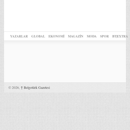
YAZARLAR
GLOBAL
EKONOMİ
MAGAZİN
MODA
SPOR
BT|EXTRA
© 2026,
↑
Belgotürk Gazetesi