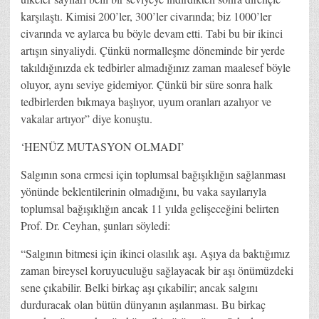
karşılaştı. Kimisi 200’ler, 300’ler civarında; biz 1000’ler
civarında ve aylarca bu böyle devam etti. Tabi bu bir ikinci
artışın sinyaliydi. Çünkü normalleşme döneminde bir yerde
takıldığınızda ek tedbirler almadığınız zaman maalesef böyle
oluyor, aynı seviye gidemiyor. Çünkü bir süre sonra halk
tedbirlerden bıkmaya başlıyor, uyum oranları azalıyor ve
vakalar artıyor” diye konuştu.
‘HENÜZ MUTASYON OLMADI’
Salgının sona ermesi için toplumsal bağışıklığın sağlanması
yönünde beklentilerinin olmadığını, bu vaka sayılarıyla
toplumsal bağışıklığın ancak 11 yılda gelişeceğini belirten
Prof. Dr. Ceyhan, şunları söyledi:
“Salgının bitmesi için ikinci olasılık aşı. Aşıya da baktığımız
zaman bireysel koruyuculuğu sağlayacak bir aşı önümüzdeki
sene çıkabilir. Belki birkaç aşı çıkabilir; ancak salgını
durduracak olan bütün dünyanın aşılanması. Bu birkaç