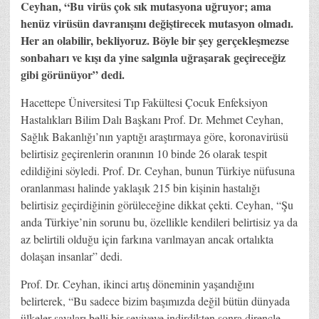
Ceyhan, “Bu virüs çok sık mutasyona uğruyor; ama
henüz virüsün davranışını değiştirecek mutasyon olmadı.
Her an olabilir, bekliyoruz. Böyle bir şey gerçekleşmezse
sonbaharı ve kışı da yine salgınla uğraşarak geçireceğiz
gibi görünüyor” dedi.
Hacettepe Üniversitesi Tıp Fakültesi Çocuk Enfeksiyon
Hastalıkları Bilim Dalı Başkanı Prof. Dr. Mehmet Ceyhan,
Sağlık Bakanlığı’nın yaptığı araştırmaya göre, koronavirüsü
belirtisiz geçirenlerin oranının 10 binde 26 olarak tespit
edildiğini söyledi. Prof. Dr. Ceyhan, bunun Türkiye nüfusuna
oranlanması halinde yaklaşık 215 bin kişinin hastalığı
belirtisiz geçirdiğinin görüleceğine dikkat çekti. Ceyhan, “Şu
anda Türkiye’nin sorunu bu, özellikle kendileri belirtisiz ya da
az belirtili olduğu için farkına varılmayan ancak ortalıkta
dolaşan insanlar” dedi.
Prof. Dr. Ceyhan, ikinci artış döneminin yaşandığını
belirterek, “Bu sadece bizim başımızda değil bütün dünyada
ülkeler sayıları belli bir seviyeye indirdikten sonra dirençle