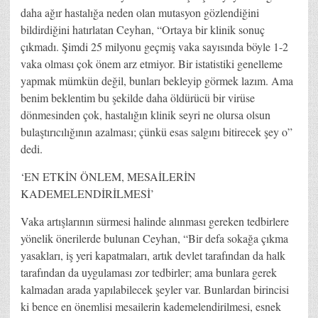
daha ağır hastalığa neden olan mutasyon gözlendiğini
bildirdiğini hatırlatan Ceyhan, “Ortaya bir klinik sonuç
çıkmadı. Şimdi 25 milyonu geçmiş vaka sayısında böyle 1-2
vaka olması çok önem arz etmiyor. Bir istatistiki genelleme
yapmak mümkün değil, bunları bekleyip görmek lazım. Ama
benim beklentim bu şekilde daha öldürücü bir virüse
dönmesinden çok, hastalığın klinik seyri ne olursa olsun
bulaştırıcılığının azalması; çünkü esas salgını bitirecek şey o”
dedi.
‘EN ETKİN ÖNLEM, MESAİLERİN
KADEMELENDİRİLMESİ’
Vaka artışlarının sürmesi halinde alınması gereken tedbirlere
yönelik önerilerde bulunan Ceyhan, “Bir defa sokağa çıkma
yasakları, iş yeri kapatmaları, artık devlet tarafından da halk
tarafından da uygulaması zor tedbirler; ama bunlara gerek
kalmadan arada yapılabilecek şeyler var. Bunlardan birincisi
ki bence en önemlisi mesailerin kademelendirilmesi, esnek