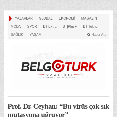
YAZARLAR
GLOBAL
EKONOMİ
MAGAZİN
MODA
SPOR
BT|Extra
BT|Plus+
BT|Tekno
SAĞLIK
YAŞAM
Haber Ara
Prof. Dr. Ceyhan: “Bu virüs çok sık
mutasyona uğruyor”