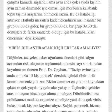
çalışma kamuda sağlandı; ama aynı anda çok sayıda kişinin
aynı zaman diliminde işte olması için mecburen kalabalık
toplu taşıma araçlarına binmeleri lazım. Bu da kalabalığı
artırıyor. Halbuki mesaileri kademelendirirseniz, insanlar bir
grup 08.30’da gider, bir grup 09.00’da, bir grup 09.30’da,
dönüşleri de farklı saatlerde olduğu için bu kalabalıkları
önlersiniz” diye konuştu.
‘VİRÜS BULAŞTIRACAK KİŞİLERİ TARAMALIYIZ’
Düğünler, taziyeler, asker uğurlama törenleri gibi salgın
açısından risk oluşturan toplanmalara kesin sayı sınırlamaları
koyulmasını öneren Prof. Dr. Ceyhan, “‘Taziye evine aynı
anda en fazla 15 kişi girecek’ dersiniz; çünkü öbür türlü
kontrol etmeniz çok zor. Bizim canımızı en çok bir kaynaktan
çıkan ve çok yayılan yayılmalar yakıyor. Üçüncüsü şehirler
arası dolaşımı biraz kayıt altına almalıyız. Dördüncüsü test
politikamızı mutlaka organize etmeliyiz yani daha çok virüs
bulaştıracak kişilere kaydırmalıyız. Sağlık personeli, hizmet
sektöründe çalışanlar, gişe ve danışma memurları, şoförler,