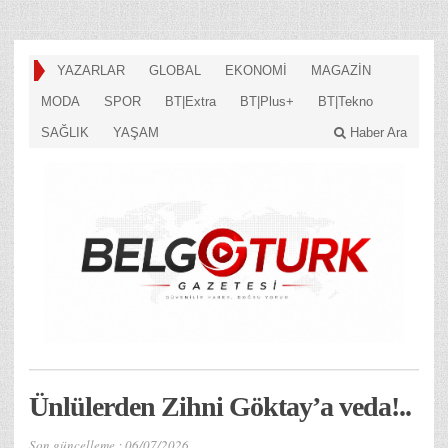
YAZARLAR
GLOBAL
EKONOMİ
MAGAZİN
MODA
SPOR
BT|Extra
BT|Plus+
BT|Tekno
SAĞLIK
YAŞAM
Haber Ara
Ünlülerden Zihni Göktay’a veda!..
Son güncelleme :
06/07/2026