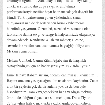
üzüntüyle öğrendim. Sanat hayatı boyunca sahneye kattığı
emek, seyircisine duyduğu saygı ve unutulmaz
performanslarıyla nesiller boyu hatırlanacak çok değerli bir
isimdi. Türk tiyatrosunun gülen yüzlerinden, sanat
dünyamızın nadide değerlerinden birini kaybetmenin
hüznünü yaşıyorum. O zarafeti, nezaketi ve sanatına olan
tutkusu ile daima sevgi ve saygıyla kalplerimizde ulaşamaya
devam edecek. Kendisine Allah’tan rahmet; ailesine,
sevenlerine ve tüm sanat camiamıza başsağlığı diliyorum.
Mekânı cennet olsun.
Meltem Cumbul: Canım Zihni Ağabeyim ile karşılıklı
oynayabildiğim için ne kadar şanslıyım. Işıklarda uyusun.
Emre Kınay: Babam, ustam, hocam, canımın içi, kıymetlim…
Başımı omzuna yaslayacağım tüm ustalarımı kaybettim. Zaten
artık bir şeylerin çok da bir anlamı yok ya da ben öyle
hissediyorum. Tam vazgeçecekken bana yazdığın mektup
ömrümde aldığım el yazması son mektuptu. Duru Tiyatro,
22’nci yılına hâlâ o mektupta yazdıklarınla devam ediyor.