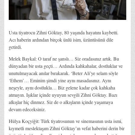
Usta tiyatrocu Zihni Göktay, 80 yaşında hayatını kaybetti.
Acı haberin ardından birçok ünlü isim, üzüntüsünü dile
getirdi.
Melek Baykal: O taraf ne şanslı… Siz oradasınız artık. Bu
dünyadan bir usta geçti… Ardında kahkahalar, dostluklar ve
unutulmayacak anılar bırakarak. ‘Beter Ali’ye selam söyle
‘Ethem’… Eminim şimdi yine aynı masadasınız. Aynı
neşeyle, aynı dostlukla… Biz gelene kadar çok kahkaha
atmayın. Işıklar içinde uyuyun sevgili Zihni Göktay. Bazı
alkışlar hiç dinmez. Siz de o alkışların içinde yaşamaya
devam edeceksiniz.
Hülya Koçyiğit: Türk tiyatrosunun ve sinemasının usta ismi,
kıymetli meslektaşım Zihni Göktay’ın vefat haberini derin bir