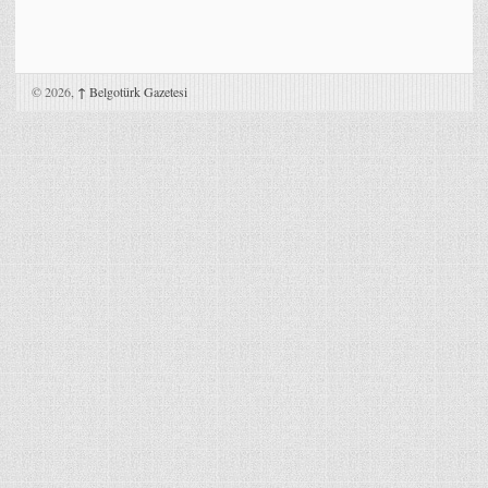
© 2026,
↑
Belgotürk Gazetesi