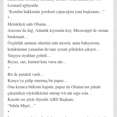
Leonard ağlıyordu:
“Kendim hakkımda gerekeni yapacağım yani başkanım…”
*
Memleketi sattı Obama…
Arizona‘da dağ, Atlantik kıyısında koy, Mississippi‘de orman
bırakmadı…
Özgürlük anıtının siluetini sattı mesela, anıta bakıyorsun,
kulaklarının yanından iki tane aynalı gökdelen çıkıyor…
Yargıya siyahları getirdi…
Beyaz, sarı, kumral kim varsa attı…
*
Bir de paraleli vardı…
Kenya‘ya gidip oturmuş bir papaz…
Ona kızınca büfesini kapattı, papaz da Obama’nın günah
çıkartırken söylediklerini oturup tvit attı sağa sola…
Kasette ise şöyle diyordu ABD Başkanı:
“Sıfırla Mişel…”
*