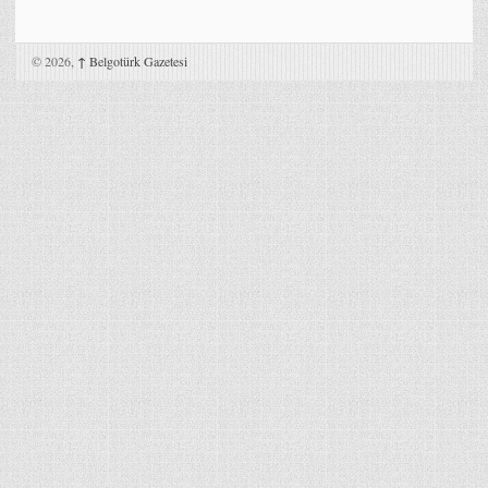
© 2026,
↑
Belgotürk Gazetesi