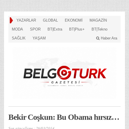
YAZARLAR
GLOBAL
EKONOMİ
MAGAZİN
MODA
SPOR
BT|Extra
BT|Plus+
BT|Tekno
SAĞLIK
YAŞAM
Haber Ara
Bekir Coşkun: Bu Obama hırsız…
Son güncelleme :
26/03/2014