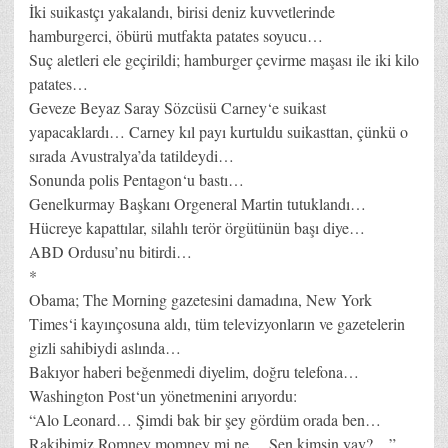
İki suikastçı yakalandı, birisi deniz kuvvetlerinde
hamburgerci, öbürü mutfakta patates soyucu…
Suç aletleri ele geçirildi; hamburger çevirme maşası ile iki kilo
patates…
Geveze Beyaz Saray Sözcüsü Carney‘e suikast
yapacaklardı… Carney kıl payı kurtuldu suikasttan, çünkü o
sırada Avustralya’da tatildeydi…
Sonunda polis Pentagon‘u bastı…
Genelkurmay Başkanı Orgeneral Martin tutuklandı…
Hücreye kapattılar, silahlı terör örgütünün başı diye…
ABD Ordusu’nu bitirdi…
*
Obama; The Morning gazetesini damadına, New York
Times‘i kayınçosuna aldı, tüm televizyonların ve gazetelerin
gizli sahibiydi aslında…
Bakıyor haberi beğenmedi diyelim, doğru telefona…
Washington Post‘un yönetmenini arıyordu:
“Alo Leonard… Şimdi bak bir şey gördüm orada ben…
Rakibimiz Romney momney mi ne… Sen kimsin yav?…”