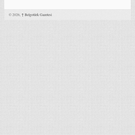
© 2026,
↑
Belgotürk Gazetesi