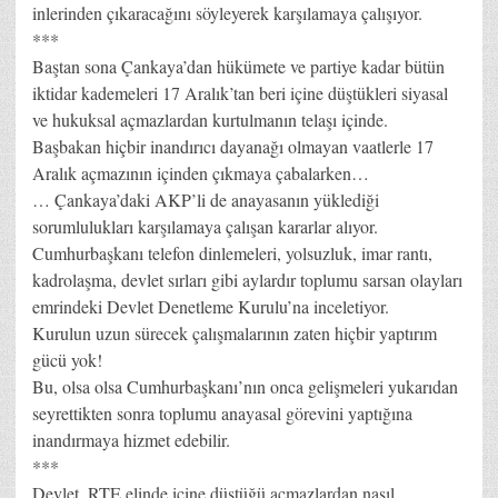
inlerinden çıkaracağını söyleyerek karşılamaya çalışıyor.
***
Baştan sona Çankaya’dan hükümete ve partiye kadar bütün
iktidar kademeleri 17 Aralık’tan beri içine düştükleri siyasal
ve hukuksal açmazlardan kurtulmanın telaşı içinde.
Başbakan hiçbir inandırıcı dayanağı olmayan vaatlerle 17
Aralık açmazının içinden çıkmaya çabalarken…
… Çankaya’daki AKP’li de anayasanın yüklediği
sorumlulukları karşılamaya çalışan kararlar alıyor.
Cumhurbaşkanı telefon dinlemeleri, yolsuzluk, imar rantı,
kadrolaşma, devlet sırları gibi aylardır toplumu sarsan olayları
emrindeki Devlet Denetleme Kurulu’na inceletiyor.
Kurulun uzun sürecek çalışmalarının zaten hiçbir yaptırım
gücü yok!
Bu, olsa olsa Cumhurbaşkanı’nın onca gelişmeleri yukarıdan
seyrettikten sonra toplumu anayasal görevini yaptığına
inandırmaya hizmet edebilir.
***
Devlet, RTE elinde içine düştüğü açmazlardan nasıl