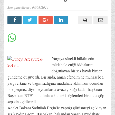
Son güncelleme :
06/03/2014
Yargıya sürekli hükümetin
müdahale ettiği iddialarını
doğrulayan bir ses kaydı birden
gündeme düşüverdi. Bir anda, aman efendim ne münasebet,
yargı erkine ve bağımsızlığına müdahale aklımızın ucundan
bile geçmez diye meydanlarda avazı çıktığı kadar haykıran
Başbakan RTE’nin; dünlere kadarki söylemleri bir anda çöp
sepetine gidiverdi…
Adalet Bakanı Sadullah Ergin’le yaptığı görüşmeyi açıklayan
ses kaydına göre, Başbakan, bakandan yargıya müdahale