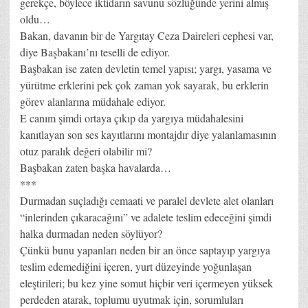
gerekçe, böylece iktidarın savunu sözlüğünde yerini almış
oldu…
Bakan, davanın bir de Yargıtay Ceza Daireleri cephesi var,
diye Başbakanı’nı teselli de ediyor.
Başbakan ise zaten devletin temel yapısı; yargı, yasama ve
yürütme erklerini pek çok zaman yok sayarak, bu erklerin
görev alanlarına müdahale ediyor.
E canım şimdi ortaya çıkıp da yargıya müdahalesini
kanıtlayan son ses kayıtlarını montajdır diye yalanlamasının
otuz paralık değeri olabilir mi?
Başbakan zaten başka havalarda…
***
Durmadan suçladığı cemaati ve paralel devlete alet olanları
“inlerinden çıkaracağını” ve adalete teslim edeceğini şimdi
halka durmadan neden söylüyor?
Çünkü bunu yapanları neden bir an önce saptayıp yargıya
teslim edemediğini içeren, yurt düzeyinde yoğunlaşan
eleştirileri; bu kez yine somut hiçbir veri içermeyen yüksek
perdeden atarak, toplumu uyutmak için, sorumluları