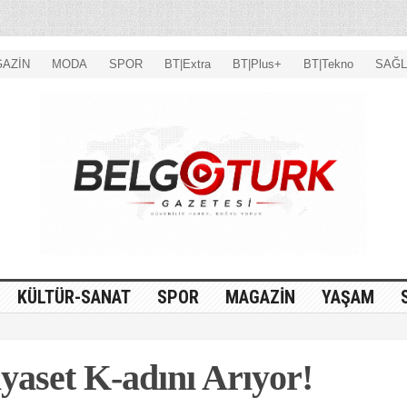
AZİN
MODA
SPOR
BT|Extra
BT|Plus+
BT|Tekno
SAĞL
KÜLTÜR-SANAT
SPOR
MAGAZİN
YAŞAM
yaset K-adını Arıyor!