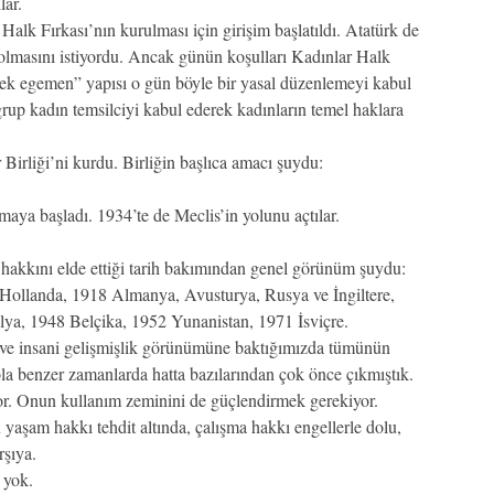
lar.
k Fırkası’nın kurulması için girişim başlatıldı. Atatürk de
e olmasını istiyordu. Ancak günün koşulları Kadınlar Halk
kek egemen” yapısı o gün böyle bir yasal düzenlemeyi kabul
rup kadın temsilciyi kabul ederek kadınların temel haklara
irliği’ni kurdu. Birliğin başlıca amacı şuydu:
aya başladı. 1934’te de Meclis’in yolunu açtılar.
 hakkını elde ettiği tarih bakımından genel görünüm şuydu:
Hollanda, 1918 Almanya, Avusturya, Rusya ve İngiltere,
ya, 1948 Belçika, 1952 Yunanistan, 1971 İsviçre.
r ve insani gelişmişlik görünümüne baktığımızda tümünün
la benzer zamanlarda hatta bazılarından çok önce çıkmıştık.
or. Onun kullanım zeminini de güçlendirmek gerekiyor.
yaşam hakkı tehdit altında, çalışma hakkı engellerle dolu,
rşıya.
 yok.