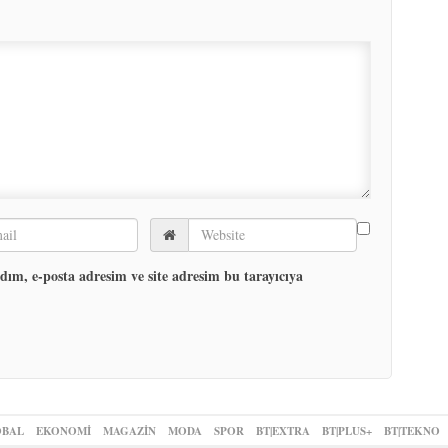
ım, e-posta adresim ve site adresim bu tarayıcıya
BAL
EKONOMİ
MAGAZİN
MODA
SPOR
BT|EXTRA
BT|PLUS+
BT|TEKNO