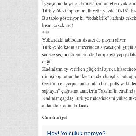
İş yaşamında yer alabilmesi için ücretten yükselm
Türkiye’deki toplam mülkiyetin yüzde 10-15’i kad
Bu tablo gösteriyor ki, “fedakârlık” kadınla-erkek
kısmı erkeklere!
***
Yukarıdaki tablodan siyaset de payını alıyor.
Türkiye’de kadınlar üzerinden siyaset çok güçlü a
sadece seçim dönemlerinde kampanya yapıp daha 
değil.
Kadınların oy verirken güçlerini ayrıca hissettireb
dirilişi toplumun her kesiminden karşılık bulduğu
Gezi’nin en çarpıcı anlarından biri; polis yetkili
sağlayın” çağrısına annelerin Taksim’in etrafında 
Kadınlar çağdaş Türkiye mücadelesini yükselttikçe
anlamda k-adını bulacak.
Cumhuriyet
Hey! Yolculuk nereye?