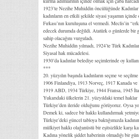
kurma adımlarının içinde olmak için çaba harcadı
1923’te Nezihe Muhiddin öncülüğünde Kadınlar Hal
kadınların en etkili şekilde siyasi yaşamın içind
Fırkası’nın kuruluşuna el vermedi. Meclis’in “er
edecek durumda değildi. Atatürk o günlerde bir g
sahip olacağını vurguladı.
Nezihe Muhiddin yılmadı, 1924’te Türk Kadınlar B
Siyasal hak mücadelesi.
1930’da kadınlar belediye seçimlerinde oy kullanm
***
20. yüzyılın başında kadınların seçme ve seçilme
1906 Finlandiya, 1913 Norveç, 1917 Kanada ve 
1919 ABD, 1934 Türkiye, 1944 Fransa, 1945 İtal
Yukarıdaki ülkelerin 21. yüzyıldaki temel hakla
Türkiye’den ileride olduğunu görüyoruz. Oysa yo
Demek ki, sadece bir hakkı kullandırmak yetmiy
Türkiye’deki güncel tabloya baktığımızda kadının 
mülkiyet hakkı olağanüstü bir eşitsizlikle karşı ka
Kadına yönelik şiddet haberinin olmadığı bir gün