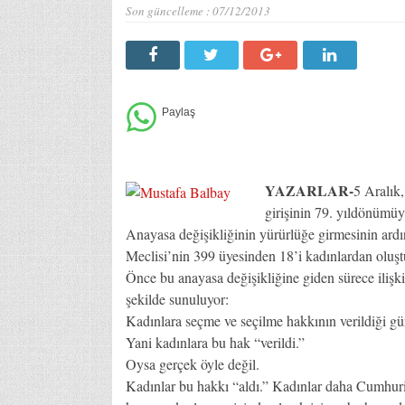
Son güncelleme :
07/12/2013
YAZARLAR-
5 Aralık,
girişinin 79. yıldönümü
Anayasa değişikliğinin yürürlüğe girmesinin ardı
Meclisi’nin 399 üyesinden 18’i kadınlardan oluşt
Önce bu anayasa değişikliğine giden sürece ilişk
şekilde sunuluyor:
Kadınlara seçme ve seçilme hakkının verildiği gü
Yani kadınlara bu hak “verildi.”
Oysa gerçek öyle değil.
Kadınlar bu hakkı “aldı.” Kadınlar daha Cumhuriy