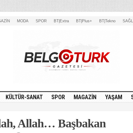
AZİN
MODA
SPOR
BT|Extra
BT|Plus+
BT|Tekno
SAĞL
KÜLTÜR-SANAT
SPOR
MAGAZİN
YAŞAM
lah, Allah… Başbakan