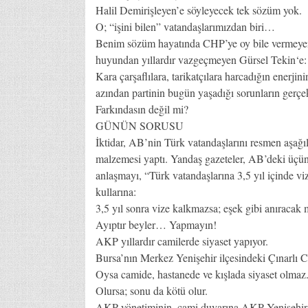
Halil Demirişleyen’e söyleyecek tek sözüm yok.
O; “işini bilen” vatandaşlarımızdan biri…
Benim sözüm hayatında CHP’ye oy bile vermeyen
huyundan yıllardır vazgeçmeyen Gürsel Tekin‘e:
Kara çarşaflılara, tarikatçılara harcadığın enerji
azından partinin bugün yaşadığı sorunların ger
Farkındasın değil mi?
GÜNÜN SORUSU
İktidar, AB’nin Türk vatandaşlarını resmen aşağı
malzemesi yaptı. Yandaş gazeteler, AB’deki üçün
anlaşmayı, “Türk vatandaşlarına 3,5 yıl içinde vi
kullarına:
3,5 yıl sonra vize kalkmazsa; eşek gibi anıracak 
Ayıptır beyler… Yapmayın!
AKP yıllardır camilerde siyaset yapıyor.
Bursa’nın Merkez Yenişehir ilçesindeki Çınarlı Ca
Oysa camide, hastanede ve kışlada siyaset olmaz
Olursa; sonu da kötü olur.
AKP yönetiminin, cami duvarına AKP Yenişehir İlç