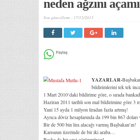
neden ağzını açam
Son güncelleme :
17/12/2013
YAZARLAR-
Başbakan
bildirimlerini tek tek inc
1 Mart 2010‘daki bildirime göre, o sırada banka
Haziran 2011 tarihli son mal bildirimine göre 3 
Yani 15 ayda 1 milyon liradan fazla artmış!
Ayrıca döviz hesaplarında da 199 bin 867 doları 
Bir de 500 bin lira alacağı varmış Başbakan’ın!
Karısının üzerinde de bir iki araba…
Başka da bir şeyi görünmüyor!