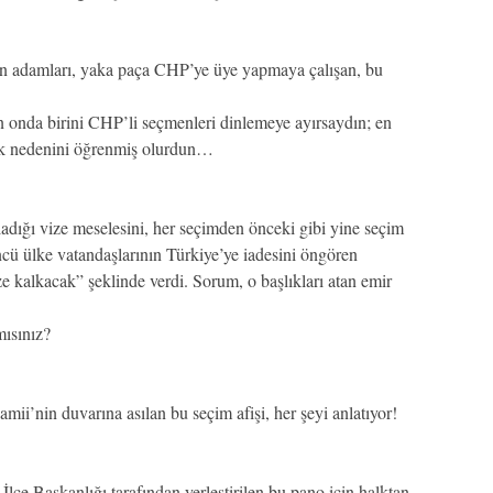
 adamları, yaka paça CHP’ye üye yapmaya çalışan, bu
nin onda birini CHP’li seçmenleri dinlemeye ayırsaydın; en
çek nedenini öğrenmiş olurdun…
ladığı vize meselesini, her seçimden önceki gibi yine seçim
cü ülke vatandaşlarının Türkiye’ye iadesini öngören
ze kalkacak” şeklinde verdi. Sorum, o başlıkları atan emir
mısınız?
mii’nin duvarına asılan bu seçim afişi, her şeyi anlatıyor!
.
e Başkanlığı tarafından yerleştirilen bu pano için halktan