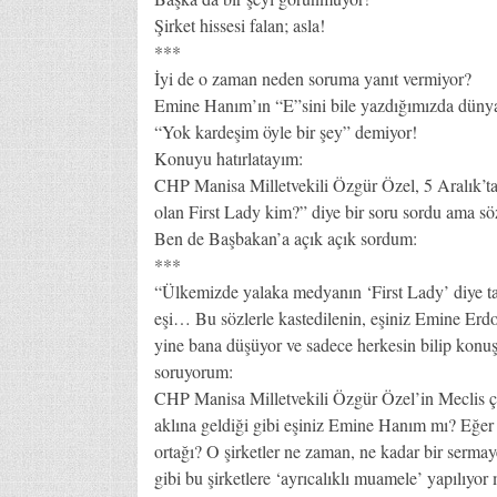
Şirket hissesi falan; asla!
***
İyi de o zaman neden soruma yanıt vermiyor?
Emine Hanım’ın “E”sini bile yazdığımızda dünya
“Yok kardeşim öyle bir şey” demiyor!
Konuyu hatırlatayım:
CHP Manisa Milletvekili Özgür Özel, 5 Aralık’ta 
olan First Lady kim?” diye bir soru sordu ama sö
Ben de Başbakan’a açık açık sordum:
***
“Ülkemizde yalaka medyanın ‘First Lady’ diye ta
eşi… Bu sözlerle kastedilenin, eşiniz Emine Er
yine bana düşüyor ve sadece herkesin bilip konuşt
soruyorum:
CHP Manisa Milletvekili Özgür Özel’in Meclis çatı
aklına geldiği gibi eşiniz Emine Hanım mı? Eğer eş
ortağı? O şirketler ne zaman, ne kadar bir sermay
gibi bu şirketlere ‘ayrıcalıklı muamele’ yapılıyor