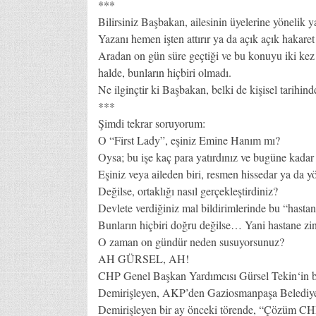
***
Bilirsiniz Başbakan, ailesinin üyelerine yönelik y
Yazanı hemen işten attırır ya da açık açık hakaret
Aradan on gün süre geçtiği ve bu konuyu iki kez 
halde, bunların hiçbiri olmadı.
Ne ilginçtir ki Başbakan, belki de kişisel tarihinde
***
Şimdi tekrar soruyorum:
O “First Lady”, eşiniz Emine Hanım mı?
Oysa; bu işe kaç para yatırdınız ve bugüne kadar 
Eşiniz veya aileden biri, resmen hissedar ya da y
Değilse, ortaklığı nasıl gerçekleştirdiniz?
Devlete verdiğiniz mal bildirimlerinde bu “hasta
Bunların hiçbiri doğru değilse… Yani hastane zin
O zaman on gündür neden susuyorsunuz?
AH GÜRSEL, AH!
CHP Genel Başkan Yardımcısı Gürsel Tekin‘in bi
Demirişleyen, AKP’den Gaziosmanpaşa Belediye
Demirişleyen bir ay önceki törende, “Çözüm CH