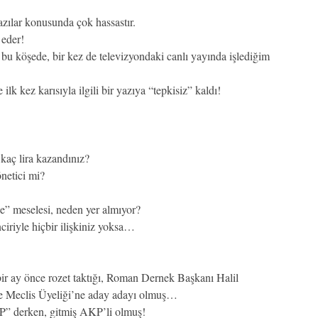
azılar konusunda çok hassastır.
 eder!
bu köşede, bir kez de televizyondaki canlı yayında işlediğim
 ilk kez karısıyla ilgili bir yazıya “tepkisiz” kaldı!
kaç lira kazandınız?
önetici mi?
ne” meselesi, neden yer almıyor?
ciriyle hiçbir ilişkiniz yoksa…
r ay önce rozet taktığı, Roman Dernek Başkanı Halil
 Meclis Üyeliği’ne aday adayı olmuş…
P” derken, gitmiş AKP’li olmuş!