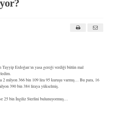
ıyor?
 Tayyip Erdoğan‘ın yasa gereği verdiği bütün mal
eledim.
da 2 milyon 366 bin 109 lira 95 kuruşu varmış… Bu para, 16
milyon 390 bin 384 liraya yükselmiş.
ve 25 bin İngiliz Sterlini bulunuyormuş…