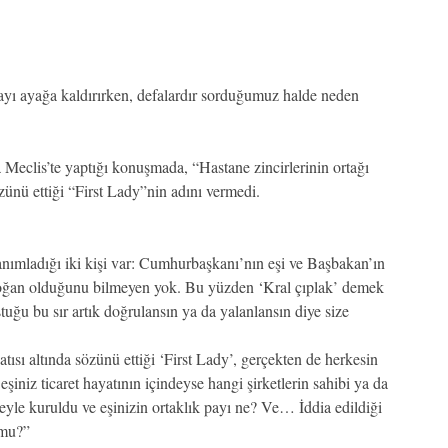
yı ayağa kaldırırken, defalardır sorduğumuz halde neden
Meclis’te yaptığı konuşmada, “Hastane zincirlerinin ortağı
zünü ettiği “First Lady”nin adını vermedi.
nımladığı iki kişi var: Cumhurbaşkanı’nın eşi ve Başbakan’ın
doğan olduğunu bilmeyen yok. Bu yüzden ‘Kral çıplak’ demek
uğu bu sır artık doğrulansın ya da yalanlansın diye size
sı altında sözünü ettiği ‘First Lady’, gerçekten de herkesin
iniz ticaret hayatının içindeyse hangi şirketlerin sahibi ya da
eyle kuruldu ve eşinizin ortaklık payı ne? Ve… İddia edildiği
 mu?”