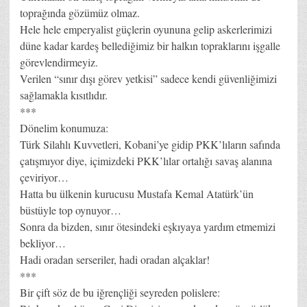
toprağında gözümüz olmaz.
Hele hele emperyalist güçlerin oyununa gelip askerlerimizi
düne kadar kardeş bellediğimiz bir halkın topraklarını işgalle
görevlendirmeyiz.
Verilen “sınır dışı görev yetkisi” sadece kendi güvenliğimizi
sağlamakla kısıtlıdır.
***
Dönelim konumuza:
Türk Silahlı Kuvvetleri, Kobani’ye gidip PKK’lıların safında
çatışmıyor diye, içimizdeki PKK’lılar ortalığı savaş alanına
çeviriyor…
Hatta bu ülkenin kurucusu Mustafa Kemal Atatürk’ün
büstüyle top oynuyor…
Sonra da bizden, sınır ötesindeki eşkıyaya yardım etmemizi
bekliyor…
Hadi oradan serseriler, hadi oradan alçaklar!
***
Bir çift söz de bu iğrençliği seyreden polislere: