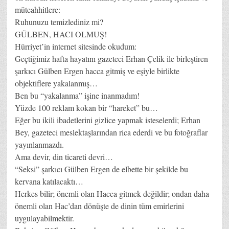
müteahhitlere:
Ruhunuzu temizlediniz mi?
GÜLBEN, HACI OLMUŞ!
Hürriyet’in internet sitesinde okudum:
Geçtiğimiz hafta hayatını gazeteci Erhan Çelik ile birleştiren
şarkıcı Gülben Ergen hacca gitmiş ve eşiyle birlikte
objektiflere yakalanmış…
Ben bu “yakalanma” işine inanmadım!
Yüzde 100 reklam kokan bir “hareket” bu…
Eğer bu ikili ibadetlerini gizlice yapmak isteselerdi; Erhan
Bey, gazeteci meslektaşlarından rica ederdi ve bu fotoğraflar
yayınlanmazdı.
Ama devir, din ticareti devri…
“Seksi” şarkıcı Gülben Ergen de elbette bir şekilde bu
kervana katılacaktı…
Herkes bilir; önemli olan Hacca gitmek değildir; ondan daha
önemli olan Hac’dan dönüşte de dinin tüm emirlerini
uygulayabilmektir.