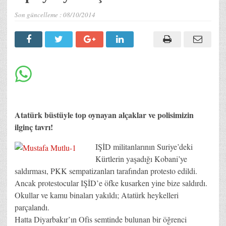
Son güncelleme :
08/10/2014
Atatürk büstüyle top oynayan alçaklar ve polisimizin
ilginç tavrı!
IŞİD militanlarının Suriye’deki
Kürtlerin yaşadığı Kobani’ye
saldırması, PKK sempatizanları tarafından protesto edildi.
Ancak protestocular IŞİD’e öfke kusarken yine bize saldırdı.
Okullar ve kamu binaları yakıldı; Atatürk heykelleri
parçalandı.
Hatta Diyarbakır’ın Ofis semtinde bulunan bir öğrenci