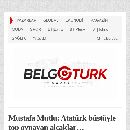
YAZARLAR
GLOBAL
EKONOMİ
MAGAZİN
MODA
SPOR
BT|Extra
BT|Plus+
BT|Tekno
SAĞLIK
YAŞAM
Haber Ara
Mustafa Mutlu: Atatürk büstüyle
top oynayan alçaklar…