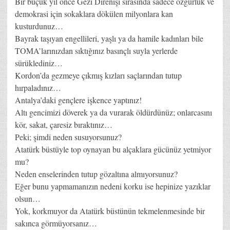
Bir buçuk yıl önce Gezi Direnişi sırasında sadece özgürlük ve
demokrasi için sokaklara dökülen milyonlara kan
kusturdunuz…
Bayrak taşıyan engellileri, yaşlı ya da hamile kadınları bile
TOMA’larınızdan sıktığınız basınçlı suyla yerlerde
sürüklediniz…
Kordon’da gezmeye çıkmış kızları saçlarından tutup
hırpaladınız…
Antalya’daki gençlere işkence yaptınız!
Altı gencimizi döverek ya da vurarak öldürdünüz; onlarcasını
kör, sakat, çaresiz bıraktınız…
Peki; şimdi neden susuyorsunuz?
Atatürk büstüyle top oynayan bu alçaklara gücünüz yetmiyor
mu?
Neden enselerinden tutup gözaltına almıyorsunuz?
Eğer bunu yapmamanızın nedeni korku ise hepinize yazıklar
olsun…
Yok, korkmuyor da Atatürk büstünün tekmelenmesinde bir
sakınca görmüyorsanız…