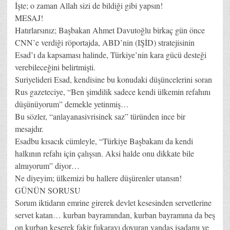
İşte; o zaman Allah sizi de bildiği gibi yapsın!
MESAJ!
Hatırlarsınız; Başbakan Ahmet Davutoğlu birkaç gün önce
CNN’e verdiği röportajda, ABD’nin (IŞİD) stratejisinin
Esad’ı da kapsaması halinde, Türkiye’nin kara gücü desteği
verebileceğini belirtmişti.
Suriyelideri Esad, kendisine bu konudaki düşüncelerini soran
Rus gazeteciye, “Ben şimdilik sadece kendi ülkemin refahını
düşünüyorum” demekle yetinmiş…
Bu sözler, “anlayanasivrisinek saz” türünden ince bir
mesajdır.
Esadbu kısacık cümleyle, “Türkiye Başbakanı da kendi
halkının refahı için çalışsın. Aksi halde onu dikkate bile
almıyorum” diyor…
Ne diyeyim; ülkemizi bu hallere düşürenler utansın!
GÜNÜN SORUSU
Sorum iktidarın emrine girerek devlet kesesinden servetlerine
servet katan… kurban bayramından, kurban bayramına da beş
on kurban keserek fakir fukarayı doyuran yandaş işadamı ve