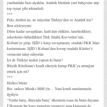
yurdundaki bazı alçaklar, Atatürk büstünü yurt bahçesine atıp
top oynar gibi tekmeledi.
***
Peki; dertleri ne, ne istiyorlar Türkiye’den ve Atatürk’ten?
Ben söyleyeyim:
Düne kadar savaştıkları, katil ilan ettikleri, lanetledikleri,
askerlerini öldürdükleri Türk Silahlı Kuvvetleri’nin,
Kobani’ye girip, IŞİD’e karşı savaşmasını, oradaki PKK’lıları
kurtarmasını, IŞİD’i Kobani’den kovup oradaki Kürtler’e
vermesini talep ediyorlar.
İyi de Türkiye neden yapsın ki bunu?
Büyük Kürdistan’ı kendi elleriyle kurup PKK’ya armağan
etmek için mi?
***
Herkes bilsin:
Biz, sadece Misak-ı Milli’yle… Yani kendi sınırlarımızla
ilgiliyiz.
“Yurtta barış, dünyada barış” ilkemizin esası da buna dayanır.
Ülkemizin bir karış toprağını vermeyiz ama kimsenin de