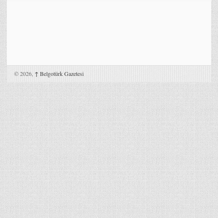
© 2026,
↑
Belgotürk Gazetesi