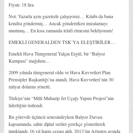
Fiyatı: 18 lira.
Not: Yazarla aynı gazetede çalışıyoruz… Kitabı da bana
kendisi göndermiş… Ancak gönderirken imzalamayı
unutmuş… En kısa zamanda telafi etmesini bekliyorum!
EMEKLİ GENERALDEN TSK’YA ELEŞTİRİLER…
Emekli Hava Tümgeneral Yalçın Ergül, bir “Balyoz
Kumpası” mağduru…
2009 yılında tümgeneral oldu ve Hava Kuvvetleri Plan
Prensipler Başkanlığı’na atandı. Hava Kuvvetleri’nin 30
milyar dolarını yönetti.
Türkiye’nin “Milli Muharip Jet Uçağı Yapım Projesi”nin
liderliğini üstlendi.
Bu görevde üçüncü senesindeyken Balyoz Davası
kapsamında, sahte dijital veriler gerekçe gösterilerek
tutuklandı; 16 yıl hapis cezası aldı. 2013’ün Ağustos ayında