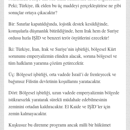
Peki; Türkiye, ilk elden bu üç maddeyi gerçekleştirirse ne gibi
sonuçlar ortaya çıkacaktır?
Bir: Sınırlar kapatıldığında, lojistik destek kesildiğinde,
komşularla düşmanlık bitirildiğinde, hem Irak hem de Suriye
ordusu hızla IŞİD ve benzeri terör örgütlerini ezecektir!
İki: Türkiye, İran, Irak ve Suriye’nin işbirliği, bölgesel Kürt
sorununu emperyalizmin elinden alacak, soruna bölgesel ve
tüm halkların yararına çözüm getirecektir.
Üç: Bölgesel işbirliği, orta vadede İsrail’i de frenleyecek ve
bağımsız Filistin devletinin koşullarını yaratacaktır.
Dört: Bölgesel işbirliği, uzun vadede emperyalizmin bölgede
istikrarsızlık yaratarak sürekli müdahale edebilmesinin
zeminini ortadan kaldıracaktır. El Kaide ve IŞİD’ler için
zemin kalmayacaktır.
Kuşkusuz bu direnme programı ancak milli bir hükümet