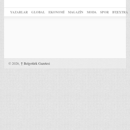
YAZARLAR
GLOBAL
EKONOMİ
MAGAZİN
MODA
SPOR
BT|EXTRA
© 2026,
↑
Belgotürk Gazetesi