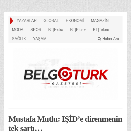
YAZARLAR
GLOBAL
EKONOMİ
MAGAZİN
MODA
SPOR
BT|Extra
BT|Plus+
BT|Tekno
SAĞLIK
YAŞAM
Haber Ara
Mustafa Mutlu: IŞİD’e direnmenin
tek şartı…