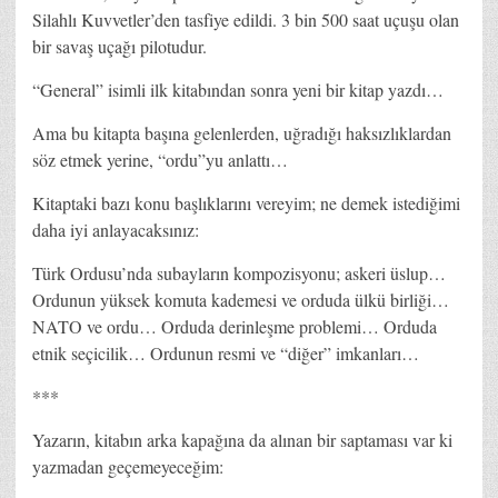
Silahlı Kuvvetler’den tasfiye edildi. 3 bin 500 saat uçuşu olan
bir savaş uçağı pilotudur.
“General” isimli ilk kitabından sonra yeni bir kitap yazdı…
Ama bu kitapta başına gelenlerden, uğradığı haksızlıklardan
söz etmek yerine, “ordu”yu anlattı…
Kitaptaki bazı konu başlıklarını vereyim; ne demek istediğimi
daha iyi anlayacaksınız:
Türk Ordusu’nda subayların kompozisyonu; askeri üslup…
Ordunun yüksek komuta kademesi ve orduda ülkü birliği…
NATO ve ordu… Orduda derinleşme problemi… Orduda
etnik seçicilik… Ordunun resmi ve “diğer” imkanları…
***
Yazarın, kitabın arka kapağına da alınan bir saptaması var ki
yazmadan geçemeyeceğim: