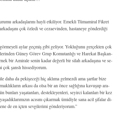
mu ar­ka­daş­la­rı­nı hay­li et­ki­li­yor. Emek­li Tü­ma­mi­ral Fik­ret
 ar­ka­da­şı­nı çok öz­le­di ve ce­za­evin­den, has­ta­ne­ye gön­der­di­ği
ör­me­ye­li ay­lar geç­miş gi­bi ge­li­yor. Yok­lu­ğu­nu ger­çek­ten çok
ev­le­rin­den Gü­ney Gö­rev Grup Ko­mu­tan­lı­ğı ve Ha­re­kat Baş­kan­
ek bir Ami­ra­le se­nin ka­dar de­ğer­li bir si­lah ar­ka­da­şı­na ve se­
i çok şans­lı his­se­di­yo­rum.
ile da­ha da pe­ki­şe­ce­ği hiç ak­lı­ma gel­mez­di ama şart­lar bi­ze
mak­lık­la­rın ar­ka­sı da ol­sa bir an ön­ce sağ­lı­ğı­na ka­vu­şup ara­
un­la­rı ya­şa­tan­la­rı, des­tek­le­yen­le­ri, se­yir­ci ka­lan­la­rı bir kez
­şa­dık­la­rı­mı­zın acı­sı­nı çı­kar­mak ümi­diy­le sa­na acil şi­fa­lar di­
­ne de en iç­ten sev­gi­le­ri­mi gön­de­ri­yo­rum.”