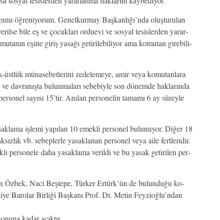
­sa sos­yal te­sis­ler­den ya­rar­lan­ma hak­la­rı­nı kay­be­di­yor.
­nu öğ­re­ni­yo­rum. Ge­nel­kur­may Baş­kan­lı­ğı­’n­da oluş­tu­ru­lan
­ril­se bi­le eş ve ço­cuk­la­rı or­du­evi ve sos­yal te­sis­ler­den ya­rar­
­nın eşi­ne gi­riş ya­sa­ğı ge­ti­ri­le­bi­li­yor ama ko­mu­tan gi­re­bi­li­
st­lük mü­na­se­bet­le­ri­ni ze­de­le­me­ye, amir ve­ya ko­mu­tan­la­ra
 ve dav­ra­nış­ta bu­lun­ma­la­rı se­be­biy­le son dö­nem­de hak­la­rın­da
 per­so­nel sa­yı­sı 15’tir. Anı­lan per­so­ne­lin ta­ma­mı 6 ay sü­rey­le
 ya­sak­la­ma iş­le­mi ya­pı­lan 10 emek­li per­so­nel bu­lu­nu­yor. Di­ğer 18
k­sız­lık vb. se­bep­ler­le ya­sak­la­nan per­so­nel ve­ya ai­le fert­le­ri­dir.
li per­so­ne­le da­ha ya­sak­la­ma ve­ril­di ve bu ya­sak ge­ti­ri­len per­
n Öz­bek, Na­ci Beş­te­pe, Tür­ker Er­tür­k’­ün de bu­lun­du­ğu ko­
­ye Ba­ro­lar Bir­li­ği Baş­ka­nı Prof. Dr. Me­tin Fey­zi­oğ­lu­’n­dan
ri so­nu­na ka­dar açık­tır…