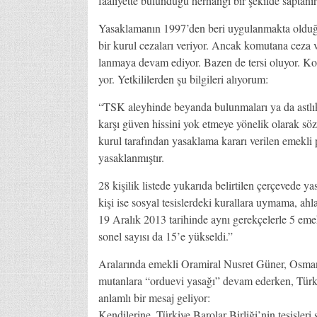
fa­ali­yet­te bu­lun­du­ğu her­han­gi bir şe­kil­de sap­ta­nır
Ya­sak­la­ma­nın 1997’den be­ri uy­gu­lan­mak­ta ol­du­ğu
bir ku­rul ce­za­la­rı ve­ri­yor. An­cak ko­mu­ta­na ce­za ve
lan­ma­ya de­vam edi­yor. Ba­zen de ter­si olu­yor. Ko­mu­ta
yor. Yet­ki­li­ler­den şu bil­gi­le­ri alı­yo­rum:
“TSK aley­hin­de be­yan­da bu­lun­ma­la­rı ya da ast­lık-ü
kar­şı gü­ven his­si­ni yok et­me­ye yö­ne­lik ola­rak söz
ku­rul ta­ra­fın­dan ya­sak­la­ma ka­ra­rı ve­ri­len emek­li
ya­sak­lan­mış­tır.
28 ki­şi­lik lis­te­de yu­ka­rı­da be­lir­ti­len çer­çe­ve­de
ki­şi ise sos­yal te­sis­ler­de­ki ku­ral­la­ra uy­ma­ma, ah­la
19 Ara­lık 2013 ta­ri­hin­de ay­nı ge­rek­çe­ler­le 5 emek­
so­nel sa­yı­sı da 15’e yük­sel­di.”
Ara­la­rın­da emek­li Ora­mi­ral Nus­ret Gü­ner, Os­ma
mu­tan­la­ra “or­du­evi ya­sa­ğı” de­vam eder­ken, Tür­ki
an­lam­lı bir me­saj ge­li­yor:
Ken­di­le­ri­ne, Tür­ki­ye Ba­ro­lar Bir­li­ği­’nin te­sis­le­