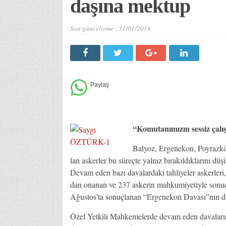
da­şı­na mek­tup
Son güncelleme :
31/01/2014
“Komutanımızın sessiz çalış
Bal­yoz, Er­ge­ne­kon, Poy­raz­köy,
lan as­ker­ler bu sü­reç­te yal­nız bı­ra­kıl­dık­la­rı­nı dü­
De­vam eden ba­zı da­va­lar­da­ki tah­li­ye­ler as­ker­le­ri, 
dan ona­nan ve 237 as­ke­rin mah­ku­mi­ye­tiy­le so­nuç­la
Ağus­to­s’­ta so­nuç­la­nan “Er­ge­ne­kon Da­va­sı”­nın da­h
Özel Yet­ki­li Mah­ke­me­ler­de de­vam eden da­va­la­rı