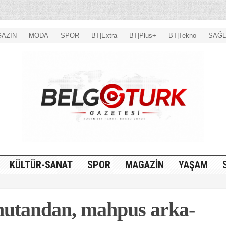
AZİN
MODA
SPOR
BT|Extra
BT|Plus+
BT|Tekno
SAĞL
KÜLTÜR-SANAT
SPOR
MAGAZİN
YAŞAM
­tan­dan, mah­pus ar­ka­