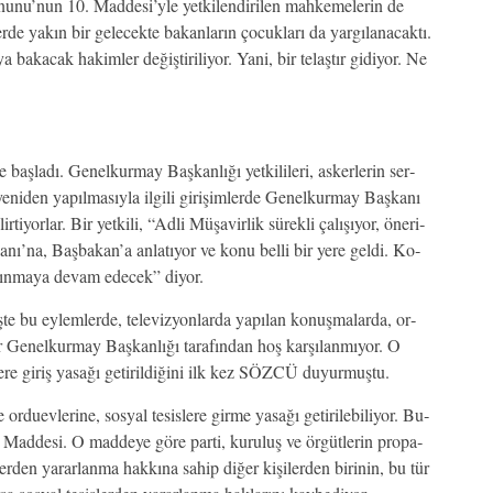
a­nu­nu­’nun 10. Mad­de­si­’y­le yet­ki­len­di­ri­len mah­ke­me­le­rin de
­de ya­kın bir ge­le­cek­te ba­kan­la­rın ço­cuk­la­rı da yar­gı­la­na­cak­tı.
a ba­ka­cak ha­kim­ler de­ğiş­ti­ri­li­yor. Ya­ni, bir te­laş­tır gi­di­yor. Ne
 baş­la­dı. Ge­nel­kur­may Baş­kan­lı­ğı yet­ki­li­le­ri, as­ker­le­rin ser­
 ye­ni­den ya­pıl­ma­sıy­la il­gi­li gi­ri­şim­ler­de Ge­nel­kur­may Baş­ka­nı
­yor­lar. Bir yet­ki­li, “Ad­li Mü­şa­vir­lik sü­rek­li ça­lı­şı­yor, öne­ri­
­nı­’na, Baş­ba­ka­n’­a an­la­tı­yor ve ko­nu bel­li bir ye­re gel­di. Ko­
, alın­ma­ya de­vam ede­cek” di­yor.
­te bu ey­lem­ler­de, te­le­viz­yon­lar­da ya­pı­lan ko­nuş­ma­lar­da, or­
­lar Ge­nel­kur­may Baş­kan­lı­ğı ta­ra­fın­dan hoş kar­şı­lan­mı­yor. O
e­re gi­riş ya­sa­ğı ge­ti­ril­di­ği­ni ilk kez SÖZ­CÜ du­yur­muş­tu.
r­du­ev­le­ri­ne, sos­yal te­sis­le­re gir­me ya­sa­ğı ge­ti­ri­le­bi­li­yor. Bu­
Mad­de­si. O mad­de­ye gö­re par­ti, ku­ru­luş ve ör­güt­le­rin pro­pa­
er­den ya­rar­lan­ma hak­kı­na sa­hip di­ğer ki­şi­ler­den bi­ri­nin, bu tür