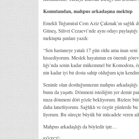
Ko­mu­tan­dan, mah­pus ar­ka­da­şı­na mek­tup
Emek­li Tu­ğa­mi­ral Cem Aziz Çak­ma­k’­ın sağ­lık du­ru­
Gü­neş, Si­liv­ri Ce­za­evi­’n­de ay­nı oda­yı pay­laş­tı­ğı
mek­tup­ta şun­la­rı yaz­dı:
“Sen has­ta­ne­ye ya­ta­lı 17 gün ol­du ama inan se­ni g
his­se­di­yo­rum. Mes­lek ha­ya­tı­mın en önem­li gö­r
lı­ğı­’n­da se­nin ka­dar mü­kem­mel bir Ko­mo­do­ra, ör­n
nin ka­dar iyi bir dos­ta sa­hip ol­du­ğum için ken­di­m
Se­nin­le olan dost­lu­ğu­mu­zun mah­pus ar­ka­daş­lı­ğı 
bu­nu da ya­şat­tı. Dön­me­ni is­te­di­ğim yer de­mir par­
mı­za dön­me­ni dört göz­le bek­li­yo­rum. Biz­le­re bü­tün b
da­ha la­net­li­yo­rum. Sağ­lık­lı ve öz­gür gün­ler­de bu ya
li­yo­rum. Bu sü­reç­te bü­yük bir mü­ca­de­le ve­ren ai­le
Mah­pus ar­ka­daş­lı­ğı da böy­le­dir iş­te…
SÖZCÜ