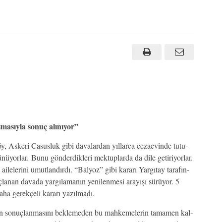
masıyla sonuç alınıyor”
 As­ke­ri Ca­sus­luk gi­bi da­va­lar­dan yıl­lar­ca ce­za­evin­de tu­tu­
şü­nü­yor­lar. Bu­nu gön­der­dik­le­ri mek­tup­lar­da da di­le ge­ti­ri­yor­lar.
ai­le­le­ri­ni umut­lan­dır­dı. “Bal­yoz” gi­bi ka­ra­rı Yar­gı­tay ta­ra­fın­
­nan da­va­da yar­gı­la­ma­nın ye­ni­len­me­si ara­yı­şı sü­rü­yor. 5
a ge­rek­çe­li ka­ra­rı ya­zıl­ma­dı.
n so­nuç­lan­ma­sı­nı bek­le­me­den bu mah­ke­me­le­rin ta­ma­men kal­