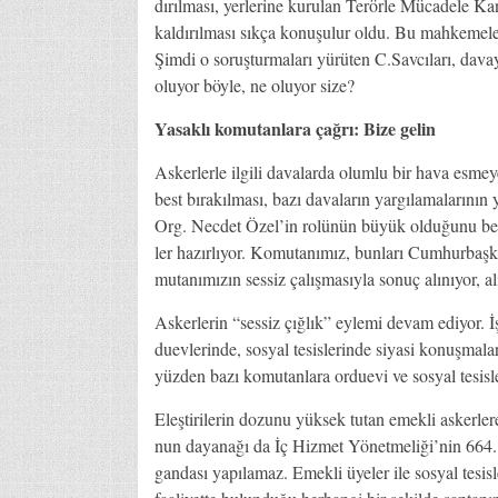
dı­rıl­ma­sı, yer­le­ri­ne ku­ru­lan Te­rör­le Mü­ca­de­le K
kal­dı­rıl­ma­sı sık­ça ko­nu­şu­lur ol­du. Bu mah­ke­me­ler
Şim­di o so­ruş­tur­ma­la­rı yü­rü­ten C.Sav­cı­la­rı, da­va­y
olu­yor böy­le, ne olu­yor si­ze?
Yasaklı ko­mu­tan­la­ra çağrı: Bize gelin
As­ker­ler­le il­gi­li da­va­lar­da olum­lu bir ha­va es­me­ye
best bı­ra­kıl­ma­sı, ba­zı da­va­la­rın yar­gı­la­ma­la­rı­nın
Org. Nec­det Öze­l’­in ro­lü­nün bü­yük ol­du­ğu­nu be­lir­ti
ler ha­zır­lı­yor. Ko­mu­ta­nı­mız, bun­la­rı Cum­hur­baş­ka
mu­ta­nı­mı­zın ses­siz ça­lış­ma­sıy­la so­nuç alı­nı­yor
As­ker­le­rin “ses­siz çığ­lık” ey­le­mi de­vam edi­yor. İş
du­ev­le­rin­de, sos­yal te­sis­le­rin­de si­ya­si ko­nuş­ma
yüz­den ba­zı ko­mu­tan­la­ra or­du­evi ve sos­yal te­sis­l
Eleş­ti­ri­le­rin do­zu­nu yük­sek tu­tan emek­li as­ker­le­re o
nun da­ya­na­ğı da İç Hiz­met Yö­net­me­li­ği­’nin 664. 
gan­da­sı ya­pı­la­maz. Emek­li üye­ler ile sos­yal te­sis­l