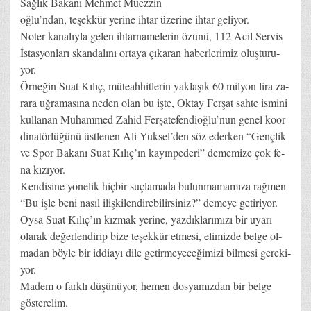
Sağ­lık Ba­ka­nı Meh­met Mü­ez­zin
oğ­lu­’n­dan, te­şek­kür ye­ri­ne ih­tar üze­ri­ne ih­tar ge­li­yor.
No­ter ka­na­lıy­la ge­len ih­tar­na­me­le­rin özü­nü, 112 Acil Ser­vis
İs­tas­yon­la­rı skan­da­lı­nı or­ta­ya çı­ka­ran ha­ber­le­ri­miz oluş­tu­ru­
yor.
Ör­ne­ğin Su­at Kı­lıç, mü­te­ah­hit­le­rin yak­la­şık 60 mil­yon li­ra za­
ra­ra uğ­ra­ma­sı­na ne­den olan bu iş­te, Ok­tay Fer­şat sah­te is­mi­ni
kul­la­nan Mu­ham­med Za­hid Fer­şa­te­fen­di­oğ­lu­’nun ge­nel ko­or­
di­na­tör­lü­ğü­nü üst­le­nen Ali Yük­se­l’­den söz eder­ken “Genç­lik
ve Spor Ba­ka­nı Su­at Kı­lı­ç’­ın ka­yın­pe­de­ri­” de­me­mi­ze çok fe­
na kı­zı­yor.
Ken­di­si­ne yö­ne­lik hiç­bir suç­la­ma­da bu­lun­ma­ma­mı­za rağ­men
“Bu iş­le be­ni na­sıl iliş­ki­len­di­re­bi­lir­si­niz?” de­me­ye ge­ti­ri­yor.
Oy­sa Su­at Kı­lı­ç’­ın kız­mak ye­ri­ne, yaz­dık­la­rı­mı­zı bir uya­rı
ola­rak de­ğer­len­di­rip bi­ze te­şek­kür et­me­si, eli­miz­de bel­ge ol­
ma­dan böy­le bir id­di­ayı di­le ge­tir­me­ye­ce­ği­mi­zi bil­me­si ge­re­ki­
yor.
Ma­dem o fark­lı dü­şü­nü­yor, he­men dos­ya­mız­dan bir bel­ge
gös­te­re­lim.