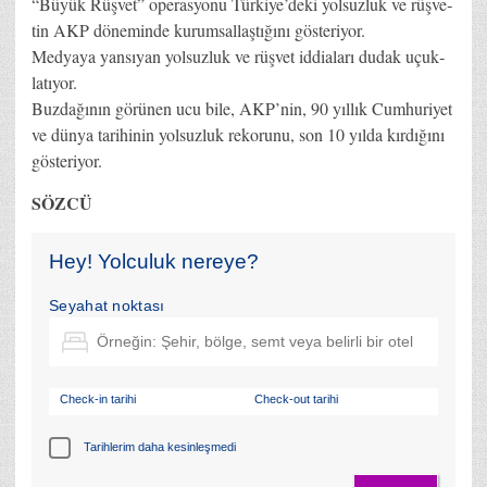
“Bü­yük Rüş­ve­t” ope­ras­yo­nu Tür­ki­ye­’de­ki yol­suz­luk ve rüş­ve­
tin AKP dö­ne­min­de ku­rum­sal­laş­tı­ğı­nı gös­te­ri­yor.
Med­ya­ya yan­sı­yan yol­suz­luk ve rüş­vet id­di­ala­rı du­dak uçuk­
la­tı­yor.
Buz­da­ğı­nın gö­rü­nen ucu bi­le, AK­P’­nin, 90 yıl­lık Cum­hu­ri­yet
ve dünya ta­ri­hi­nin yol­suz­luk re­ko­ru­nu, son 10 yıl­da kır­dı­ğı­nı
gös­te­ri­yor.
SÖZCÜ
Hey! Yolculuk nereye?
Seyahat noktası
Check-in tarihi
Check-out tarihi
Tarihlerim daha kesinleşmedi