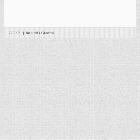
© 2026,
↑
Belgotürk Gazetesi