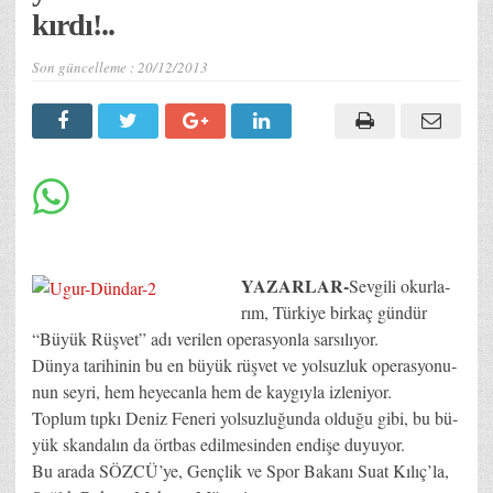
kır­dı!..
Son güncelleme :
20/12/2013
YAZARLAR-
Sev­gi­li okur­la­
rım, Tür­ki­ye bir­kaç gün­dür
“Bü­yük Rüş­ve­t” adı ve­ri­len ope­ras­yon­la sar­sı­lı­yor.
Dünya ta­ri­hi­nin bu en bü­yük rüş­vet ve yol­suz­luk ope­ras­yo­nu­
nun sey­ri, hem he­ye­can­la hem de kay­gıy­la iz­le­ni­yor.
Top­lum tıp­kı De­niz Fe­ne­ri yol­suz­lu­ğun­da ol­du­ğu gi­bi, bu bü­
yük skan­da­lın da ört­bas edil­me­sin­den en­di­şe du­yu­yor.
Bu ara­da SÖZ­CÜ­’ye, Genç­lik ve Spor Ba­ka­nı Su­at Kı­lı­ç’­la,