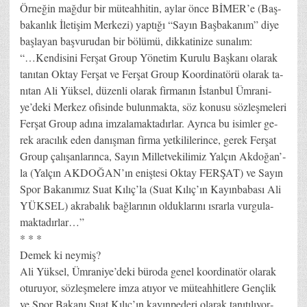
Ör­ne­ğin mağ­dur bir mü­te­ah­hi­tin, ay­lar ön­ce Bİ­ME­R’­e (Baş­
ba­kan­lık İle­ti­şim Mer­ke­zi) yap­tı­ğı “Sa­yın Baş­ba­ka­nı­m” di­ye
baş­la­yan baş­vu­ru­dan bir bö­lü­mü, dik­ka­ti­ni­ze su­na­lım:
“…Ken­di­si­ni Fer­şat Gro­up Yö­ne­tim Ku­ru­lu Baş­ka­nı ola­rak
ta­nı­tan Ok­tay Fer­şat ve Fer­şat Gro­up Ko­or­di­na­tö­rü ola­rak ta­
nı­tan Ali Yük­sel, dü­zen­li ola­rak fir­ma­nın İs­tan­bul Üm­ra­ni­
ye­’de­ki Mer­kez ofi­sin­de bu­lun­mak­ta, söz ko­nu­su söz­leş­me­le­ri
Fer­şat Gro­up adı­na im­za­la­mak­ta­dır­lar. Ay­rı­ca bu isim­ler ge­
rek ara­cı­lık eden da­nış­man fir­ma yet­ki­li­le­rin­ce, ge­rek Fer­şat
Gro­up ça­lı­şan­la­rın­ca, Sa­yın Mil­let­ve­ki­li­miz Yal­çın Ak­do­ğa­n’­
la (Yal­çın AK­DO­ĞA­N’­ın eniş­te­si Ok­tay FER­ŞAT) ve Sa­yın
Spor Ba­ka­nı­mız Su­at Kı­lı­ç’­la (Su­at Kı­lı­ç’­ın Ka­yın­ba­ba­sı Ali
YÜK­SEL) ak­ra­ba­lık bağ­la­rı­nın ol­duk­la­rı­nı ıs­rar­la vur­gu­la­
mak­ta­dır­lar…”
* * *
De­mek ki ney­miş?
Ali Yük­sel, Üm­ra­ni­ye­’de­ki bü­ro­da ge­nel ko­or­di­na­tör ola­rak
otu­ru­yor, söz­leş­me­le­re im­za atı­yor ve mü­te­ah­hit­le­re Genç­lik
ve Spor Ba­ka­nı Su­at Kı­lı­ç’­ın ka­yın­pe­de­ri ola­rak ta­nı­tı­lı­yor­