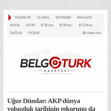
YAZARLAR
GLOBAL
EKONOMİ
MAGAZİN
MODA
SPOR
BT|Extra
BT|Plus+
BT|Tekno
SAĞLIK
YAŞAM
Haber Ara
Uğur Dündar: AKP dünya
yolsuzluk ta­ri­hi­nin re­ko­ru­nu da