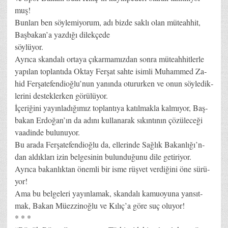
muş!
Bun­la­rı ben söy­le­mi­yo­rum, adı biz­de sak­lı olan mü­te­ah­hit,
Baş­ba­ka­n’­a yaz­dı­ğı di­lek­çe­de
söy­lü­yor.
Ay­rı­ca skan­da­lı or­ta­ya çı­kar­ma­mız­dan son­ra mü­te­ah­hit­ler­le
ya­pı­lan top­lan­tı­da Ok­tay Fer­şat sah­te isim­li Mu­ham­med Za­
hid Fer­şa­te­fen­di­oğ­lu­’nun ya­nın­da otu­rur­ken ve onun söy­le­dik­
le­ri­ni des­tek­ler­ken gö­rü­lü­yor.
İçe­ri­ği­ni ya­yın­la­dı­ğı­mız top­lan­tı­ya ka­tıl­mak­la kal­mı­yor, Baş­
ba­kan Er­do­ğa­n’­ın da adı­nı kul­la­na­rak sı­kın­tı­nın çö­zü­le­ce­ği
vaa­din­de bu­lu­nu­yor.
Bu ara­da Fer­şa­te­fen­di­oğ­lu da, el­le­rin­de Sağ­lık Ba­kan­lı­ğı­’n­
dan al­dık­la­rı izin bel­ge­si­nin bu­lun­du­ğu­nu di­le ge­ti­ri­yor.
Ay­rı­ca ba­kan­lık­tan önem­li bir is­me rüş­vet ver­di­ği­ni öne sü­rü­
yor!
Ama bu bel­ge­le­ri ya­yın­la­mak, skan­da­lı ka­mu­oyu­na yan­sıt­
mak, Ba­kan Mü­ez­zi­noğ­lu ve Kı­lı­ç’­a gö­re suç olu­yor!
* * *