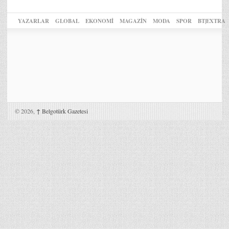
YAZARLAR
GLOBAL
EKONOMİ
MAGAZİN
MODA
SPOR
BT|EXTRA
© 2026,
↑
Belgotürk Gazetesi