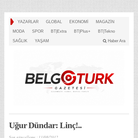
YAZARLAR
GLOBAL
EKONOMİ
MAGAZİN
MODA
SPOR
BT|Extra
BT|Plus+
BT|Tekno
SAĞLIK
YAŞAM
Haber Ara
Uğur Dündar: Linç!..
Son güncelleme :
11/08/2012