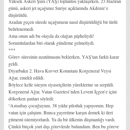
Yüksek Askeri Şura (YAŞ) toplantısı yaklaşırken, 23 Haziran
günü, askeri jet uçağımız Suriye açıklarında Akdeniz’e
düşürüldü.
Aradan geçen sürede uçağımızın nasıl düşürüldüğü bir türlü
belirlenemedi.
Ama onun adı bu olayda da olağan şüpheliydi!
Sorumlulardan biri olarak gündeme gelmeliydi.
***
Görev süresinin uzatılmasını beklerken, YAŞ’tan farklı karar
geldi.
Diyarbakır 2. Hava Kuvvet Komutanı Korgeneral Veysi
Ağar, emekli edildi.
Böylece kelle isteyen siyasetçilerin yüreklerine su serpildi.
Korgeneral Ağar, Vatan Gazetesi’nden Levent İçgen’e içini
dökerken şunları söyledi:
“Astsubay çocuğuyum. 38 yıldır pilotluk yapıyorum. Hep
vatan için çalıştım. Bunca gayretime karşın demek ki ileri
gitmemi istemiyorlardı. Ya da bir ülkenin düşmanlığı vardı.
Çünkü birçok yurt dışı görevlerde bulundum. Ben bu göreve