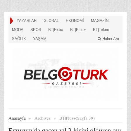
YAZARLAR
GLOBAL
EKONOMİ
MAGAZİN
MODA
SPOR
BT|Extra
BT|Plus+
BT|Tekno
SAĞLIK
YAŞAM
Haber Ara
Anasayfa
»
Archives
»
BT|Plus+(Sayfa 39)
Erzurum'da geçen yıl 2 kişiyi öldüren ayı