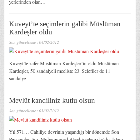
yerlerinden olan…
Kuveyt’te seçimlerin galibi Müslüman
Kardeşler oldu
Son güncelleme :
04/02/2012
Kuveyt’te zafer Müslüman Kardeşler’in oldu Müslüman
Kardeşler, 50 sandalyeli mecliste 23, Selefiler de 11
sandalye…
Mevlüt kandiliniz kutlu olsun
Son güncelleme :
03/02/2012
Yıl 571… Cahiliye devrinin yaşandığı bir dönemde Son
Peygamber Hz. Muhammmed Aleyhisselam doğdu. İslam