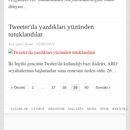
dünyası…
Tweeter'da yazdıkları yüzünden
tutuklandılar
Son güncelleme :
02/02/2012
İki İngiliz gencinin Twitter’da kullandığı bazı ifadeler, ABD
seyahatlerinin başlamadan sona ermesine neden oldu. 26…
« Önceki
1
…
37
38
39
40
Sonraki »
YAZARLAR
GLOBAL
EKONOMİ
MAGAZİN
MODA
SPOR
BT|EXTRA