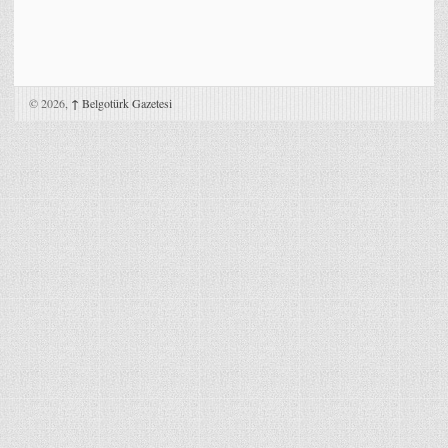
© 2026,
↑
Belgotürk Gazetesi