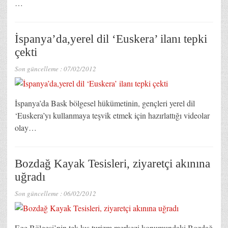
…
İspanya’da,yerel dil ‘Euskera’ ilanı tepki
çekti
Son güncelleme :
07/02/2012
İspanya’da Bask bölgesel hükümetinin, gençleri yerel dil
‘Euskera’yı kullanmaya teşvik etmek için hazırlattığı videolar
olay…
Bozdağ Kayak Tesisleri, ziyaretçi akınına
uğradı
Son güncelleme :
06/02/2012
Ege Bölgesi’nin tek kış turizm merkezi konumundaki Bozdağ