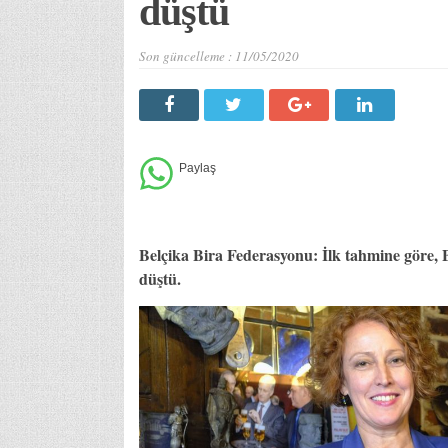
düştü
Son güncelleme :
11/05/2020
Belçika Bira Federasyonu: İlk tahmine göre, B
düştü.