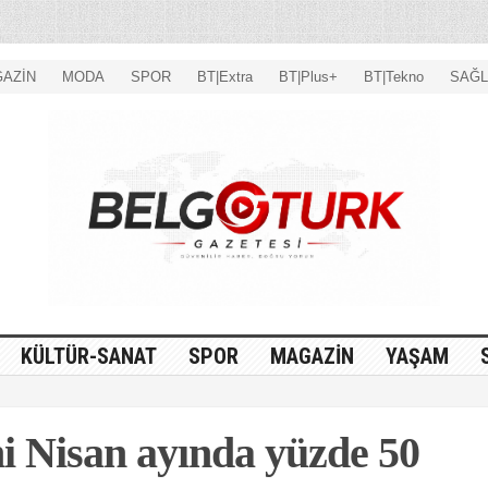
AZİN
MODA
SPOR
BT|Extra
BT|Plus+
BT|Tekno
SAĞL
KÜLTÜR-SANAT
SPOR
MAGAZİN
YAŞAM
mi Nisan ayında yüzde 50