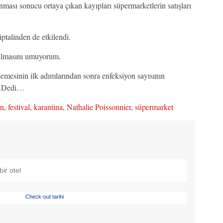
nması sonucu ortaya çıkan kayıpları süpermarketlerin satışları
 iptalinden de etkilendi.
açılmasını umuyorum.
emesinin ilk adımlarından sonra enfeksiyon sayısının
um.Dedi…
on
,
festival
,
karantina
,
Nathalie Poissonnier
,
süpermarket
Check-out tarihi