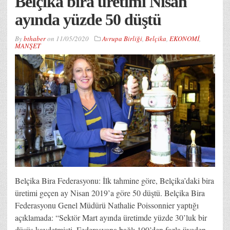
Belçika bira üretimi Nisan
ayında yüzde 50 düştü
By
bthaber
on
11/05/2020
Avrupa Birliği
,
Belçika
,
EKONOMİ
,
MANŞET
Belçika Bira Federasyonu: İlk tahmine göre, Belçika’daki bira
üretimi geçen ay Nisan 2019’a göre 50 düştü. Belçika Bira
Federasyonu Genel Müdürü Nathalie Poissonnier yaptığı
açıklamada: “Sektör Mart ayında üretimde yüzde 30’luk bir
düşüş kaydetmişti. Federasyona bağlı 100’den fazla üyeden,