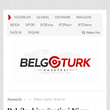
YAZARLAR
GLOBAL
EKONOMİ
MAGAZİN
MODA
SPOR
BT|Extra
BT|Plus+
BT|Tekno
SAĞLIK
YAŞAM
Haber Ara
Anasayfa
»
»
Etiket arşivi:
festival