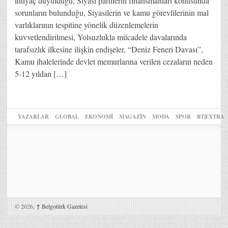
ihtiyaç duyulduğu, Siyasi partilerin finansmanları konusunda
sorunların bulunduğu, Siyasilerin ve kamu görevlilerinin mal
varlıklarının tespitine yönelik düzenlemelerin
kuvvetlendirilmesi, Yolsuzlukla mücadele davalarında
tarafsızlık ilkesine ilişkin endişeler, “Deniz Feneri Davası”,
Kamu ihalelerinde devlet memurlarına verilen cezaların neden
5-12 yıldan […]
YAZARLAR
GLOBAL
EKONOMİ
MAGAZİN
MODA
SPOR
BT|EXTRA
© 2026,
↑
Belgotürk Gazetesi