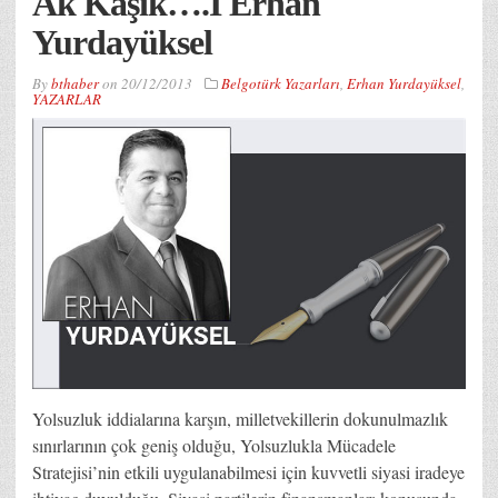
Ak Kaşık….I Erhan
Yurdayüksel
By
bthaber
on
20/12/2013
Belgotürk Yazarları
,
Erhan Yurdayüksel
,
YAZARLAR
Yolsuzluk iddialarına karşın, milletvekillerin dokunulmazlık
sınırlarının çok geniş olduğu, Yolsuzlukla Mücadele
Stratejisi’nin etkili uygulanabilmesi için kuvvetli siyasi iradeye