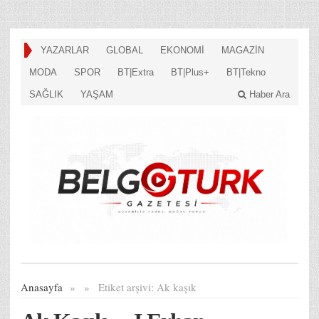
YAZARLAR
GLOBAL
EKONOMİ
MAGAZİN
MODA
SPOR
BT|Extra
BT|Plus+
BT|Tekno
SAĞLIK
YAŞAM
Haber Ara
Anasayfa
»
»
Etiket arşivi:
Ak kaşık