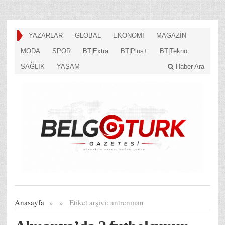
YAZARLAR
GLOBAL
EKONOMİ
MAGAZİN
MODA
SPOR
BT|Extra
BT|Plus+
BT|Tekno
SAĞLIK
YAŞAM
Haber Ara
Anasayfa
»
»
Etiket arşivi:
antrenman