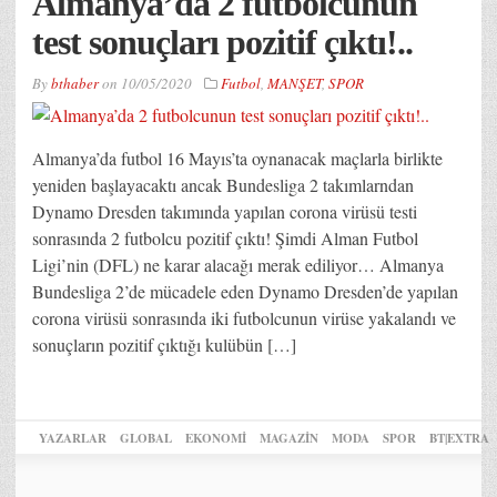
Almanya’da 2 futbolcunun
test sonuçları pozitif çıktı!..
By
bthaber
on
10/05/2020
Futbol
,
MANŞET
,
SPOR
Almanya’da futbol 16 Mayıs’ta oynanacak maçlarla birlikte
yeniden başlayacaktı ancak Bundesliga 2 takımlarndan
Dynamo Dresden takımında yapılan corona virüsü testi
sonrasında 2 futbolcu pozitif çıktı! Şimdi Alman Futbol
Ligi’nin (DFL) ne karar alacağı merak ediliyor… Almanya
Bundesliga 2’de mücadele eden Dynamo Dresden’de yapılan
corona virüsü sonrasında iki futbolcunun virüse yakalandı ve
sonuçların pozitif çıktığı kulübün […]
YAZARLAR
GLOBAL
EKONOMİ
MAGAZİN
MODA
SPOR
BT|EXTRA