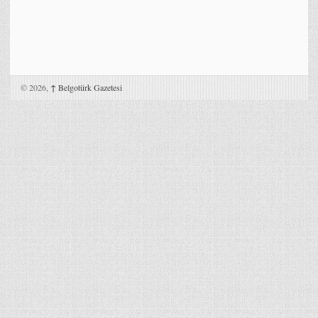
© 2026,
↑
Belgotürk Gazetesi