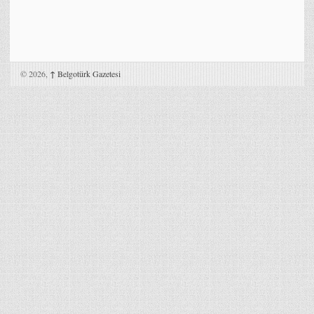
© 2026,
↑
Belgotürk Gazetesi