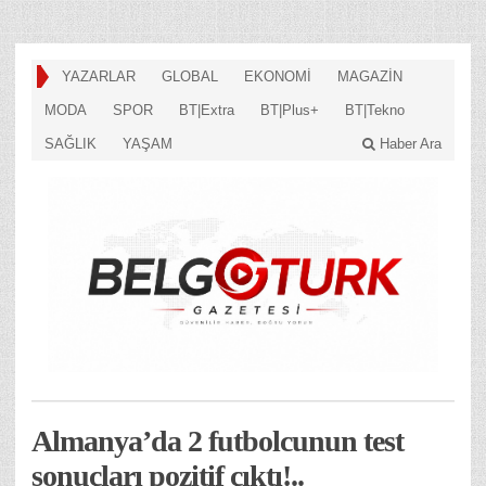
YAZARLAR
GLOBAL
EKONOMİ
MAGAZİN
MODA
SPOR
BT|Extra
BT|Plus+
BT|Tekno
SAĞLIK
YAŞAM
Haber Ara
Almanya’da 2 futbolcunun test
sonuçları pozitif çıktı!..