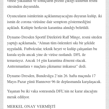
virüse yakalandı ve sonuçların pozitif çıktığı kulübün resmi
sitesinden duyuruldu.
Oyuncuların isimlerinin açıklanmayacağını duyuran kulüp, iki
ismin de corona virüsüne dair semptom göstermediğini
açıkladı. Kulüpte herkesin karantina alındığı belirtildi.
Dynamo Dresden Sportif Direktörü Ralf Minge, resmi siteden
yaptığı açıklamada, “Alınan tüm önlemleri sıkı bir şekilde
uyguladık. Futbolcular, teknik heyet ve kulüp çalışanları bu
kurala uydu ancak yine de virüse rastlandı. DFL ile
temastayız. Ancak 14 gün karantina dönemi olacak.
Antrenmanlara v maçlara çıkmamız imkansız” dedi.
Dynamo Dresden, Bundesliga 2’nin 26. hafta maçında 17
Mayıs Pazar günü Hannover 96 ile deplasmanda karşılaşacak.
Yaşanan bu iki vaka sonrasında DFL’nin ne karar alacağını
merak ediliyor.
MERKEL ONAY VERMİŞTİ