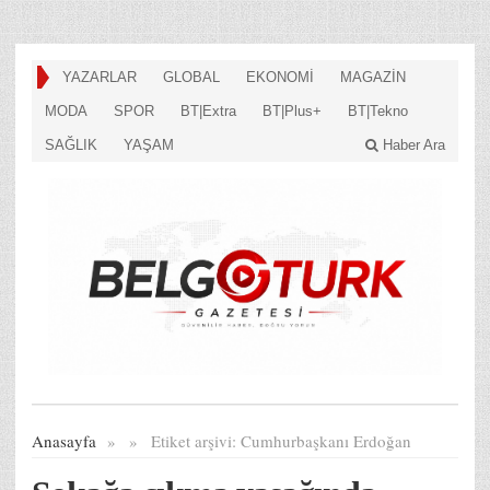
YAZARLAR
GLOBAL
EKONOMİ
MAGAZİN
MODA
SPOR
BT|Extra
BT|Plus+
BT|Tekno
SAĞLIK
YAŞAM
Haber Ara
Anasayfa
»
»
Etiket arşivi:
Cumhurbaşkanı Erdoğan