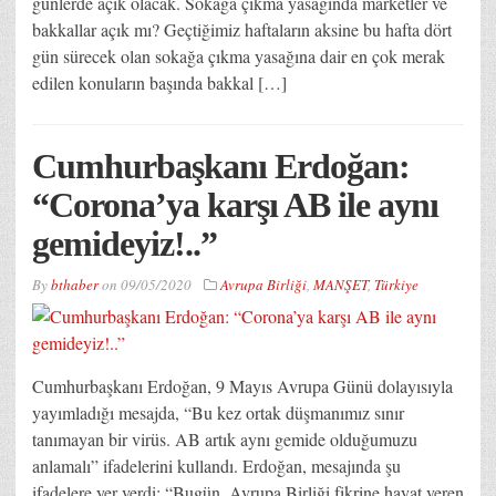
günlerde açık olacak. Sokağa çıkma yasağında marketler ve
bakkallar açık mı? Geçtiğimiz haftaların aksine bu hafta dört
gün sürecek olan sokağa çıkma yasağına dair en çok merak
edilen konuların başında bakkal […]
Cumhurbaşkanı Erdoğan:
“Corona’ya karşı AB ile aynı
gemideyiz!..”
By
bthaber
on
09/05/2020
Avrupa Birliği
,
MANŞET
,
Türkiye
Cumhurbaşkanı Erdoğan, 9 Mayıs Avrupa Günü dolayısıyla
yayımladığı mesajda, “Bu kez ortak düşmanımız sınır
tanımayan bir virüs. AB artık aynı gemide olduğumuzu
anlamalı” ifadelerini kullandı. Erdoğan, mesajında şu
ifadelere yer verdi: “Bugün, Avrupa Birliği fikrine hayat veren