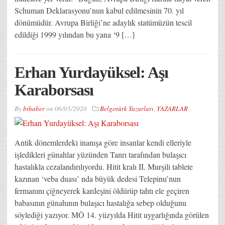
Schuman Deklarasyonu’nun kabul edilmesinin 70. yıl
dönümüdür. Avrupa Birliği’ne adaylık statümüzün tescil
edildiği 1999 yılından bu yana ‘9 […]
Erhan Yurdayüksel: Aşı
Karaborsası
By
bthaber
on
06/05/2020
Belgotürk Yazarları
,
YAZARLAR
Antik dönemlerdeki inanışa göre insanlar kendi elleriyle
işledikleri günahlar yüzünden Tanrı tarafından bulaşıcı
hastalıkla cezalandırılıyordu. Hitit kralı II. Murşili tablete
kazınan ‘veba duası’ nda büyük dedesi Telepinu’nun
fermanını çiğneyerek kardeşini öldürüp tahtı ele geçiren
babasının günahının bulaşıcı hastalığa sebep olduğunu
söylediği yazıyor. MÖ 14. yüzyılda Hitit uygarlığında görülen