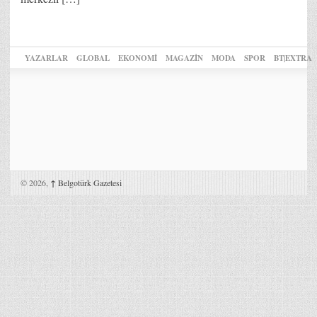
YAZARLAR
GLOBAL
EKONOMİ
MAGAZİN
MODA
SPOR
BT|EXTRA
© 2026,
↑
Belgotürk Gazetesi