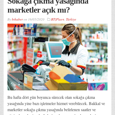
Sokağa çıkma yasağında
marketler açık mı?
By
bthaber
on
16/05/2020
BT|Plus+
,
Türkiye
Bu hafta dört gün boyunca sürecek olan sokağa çıkma
yasağında yine bazı işletmeler hizmet verebilecek. Bakkal ve
marketler sokağa çıkma yasağında belirlenen saatler ve