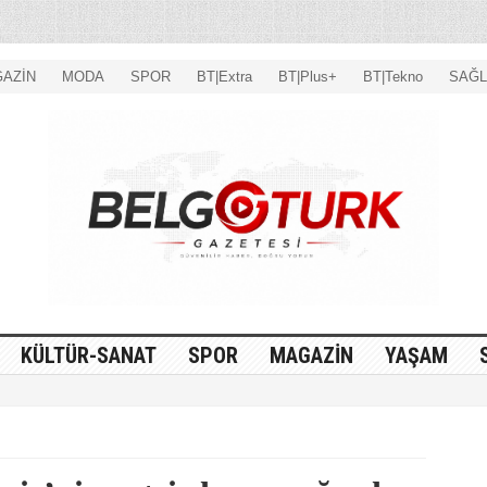
AZİN
MODA
SPOR
BT|Extra
BT|Plus+
BT|Tekno
SAĞL
KÜLTÜR-SANAT
SPOR
MAGAZİN
YAŞAM