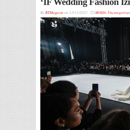
‘IF Wedding Fashion İzmi
By
BTMagazin
on
23/11/2022
MODA
,
Uncategorize