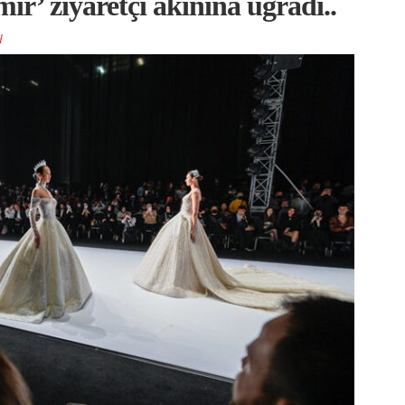
r’ ziyaretçi akınına uğradı..
d