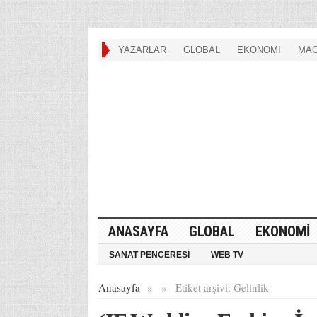
YAZARLAR
GLOBAL
EKONOMİ
MAG
ANASAYFA
GLOBAL
EKONOMİ
SANAT PENCERESİ
WEB TV
Anasayfa
»
»
Etiket arşivi:
Gelinlik