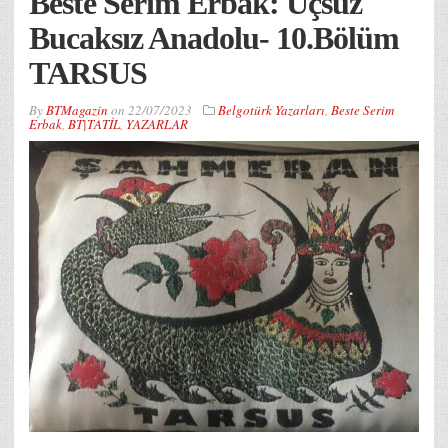
Beste Serim Erbak: Uçsuz
Bucaksız Anadolu- 10.Bölüm
TARSUS
By
BTMagazin
on
22/07/2023
Belgotürk Yazarları
,
Beste Serim
Erbak
,
BT|TATİL
,
YAZARLAR