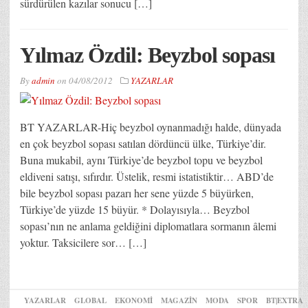
sürdürülen kazılar sonucu […]
Yılmaz Özdil: Beyzbol sopası
By
admin
on
04/08/2012
YAZARLAR
BT YAZARLAR-Hiç beyzbol oynanmadığı halde, dünyada
en çok beyzbol sopası satılan dördüncü ülke, Türkiye’dir.
Buna mukabil, aynı Türkiye’de beyzbol topu ve beyzbol
eldiveni satışı, sıfırdır. Üstelik, resmi istatistiktir… ABD’de
bile beyzbol sopası pazarı her sene yüzde 5 büyürken,
Türkiye’de yüzde 15 büyür. * Dolayısıyla… Beyzbol
sopası’nın ne anlama geldiğini diplomatlara sormanın âlemi
yoktur. Taksicilere sor… […]
YAZARLAR
GLOBAL
EKONOMİ
MAGAZİN
MODA
SPOR
BT|EXTRA