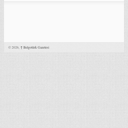
© 2026,
↑
Belgotürk Gazetesi