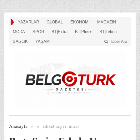
YAZARLAR
GLOBAL
EKONOMİ
MAGAZİN
MODA
SPOR
BT|Extra
BT|Plus+
BT|Tekno
SAĞLIK
YAŞAM
Haber Ara
Anasayfa
»
»
Etiket arşivi:
miras