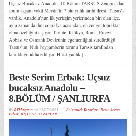
Uçsuz Bucaksız Anadolu- 10.Bölüm TARSUS Zeugma’dan
sonra akşam vakti Mersin’in 7 bin yıllık tarihi ilçesi, Tarsus’a
vardık. Anadolu’nun ilk yerleşim yerlerinden biri olan ilçe,
aynı zamanda dini coğrafya açısından, en zengin topraklar
olma özelliğini taşıyor. Tarihte, Kilikya, Roma, Emevi,
Abbasi ve Osmanlı Devletinin egemenliğini sürdürdüğü
Tarsus’un, Nuh Peygamberin torunu Tarasis tarafından
kurulduğu iddia ediliyor. Hıristiyanlık […]
Beste Serim Erbak: Uçsuz
bucaksız Anadolu –
8.BÖLÜM / ŞANLIURFA
By
BTMagazin
on
22/07/2023
Belgotürk Yazarları
,
Beste Serim
Erbak
,
BT|TATİL
,
YAZARLAR