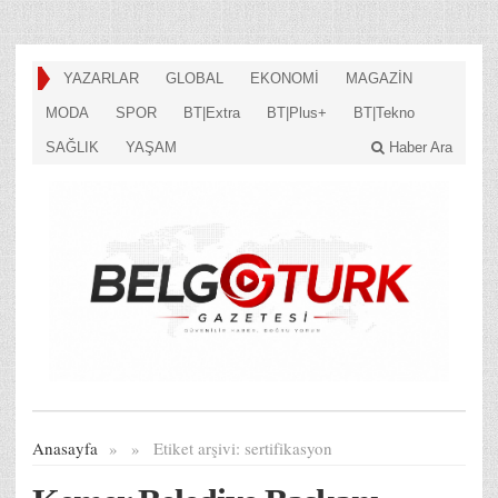
YAZARLAR
GLOBAL
EKONOMİ
MAGAZİN
MODA
SPOR
BT|Extra
BT|Plus+
BT|Tekno
SAĞLIK
YAŞAM
Haber Ara
Anasayfa
»
»
Etiket arşivi:
sertifikasyon