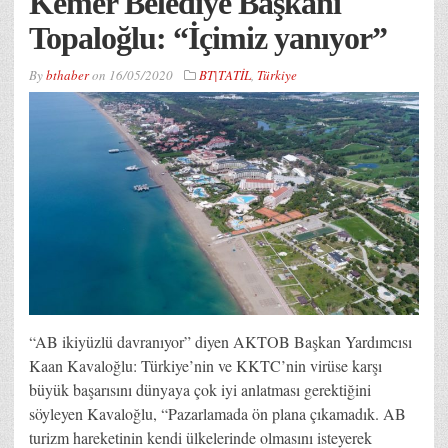
Kemer Belediye Başkanı
Topaloğlu: “İçimiz yanıyor”
By
bthaber
on
16/05/2020
BT|TATİL
,
Türkiye
“AB ikiyüzlü davranıyor” diyen AKTOB Başkan Yardımcısı
Kaan Kavaloğlu: Türkiye’nin ve KKTC’nin virüse karşı
büyük başarısını dünyaya çok iyi anlatması gerektiğini
söyleyen Kavaloğlu, “Pazarlamada ön plana çıkamadık. AB
turizm hareketinin kendi ülkelerinde olmasını isteyerek