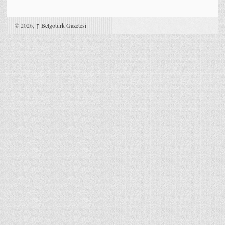
© 2026,
↑
Belgotürk Gazetesi