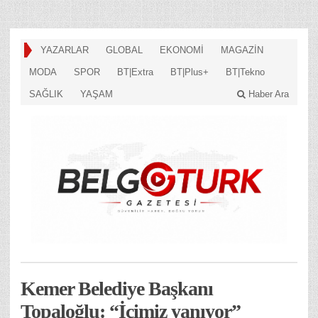
YAZARLAR
GLOBAL
EKONOMİ
MAGAZİN
MODA
SPOR
BT|Extra
BT|Plus+
BT|Tekno
SAĞLIK
YAŞAM
Haber Ara
Kemer Belediye Başkanı
Topaloğlu: “İçimiz yanıyor”