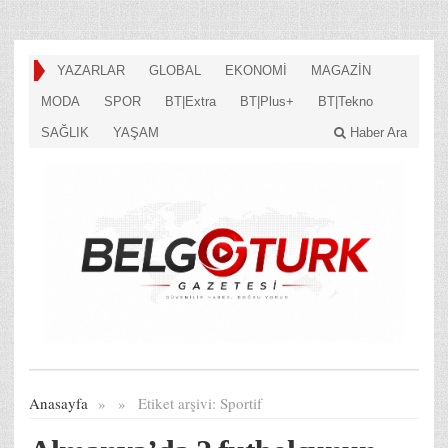
YAZARLAR
GLOBAL
EKONOMİ
MAGAZİN
MODA
SPOR
BT|Extra
BT|Plus+
BT|Tekno
SAĞLIK
YAŞAM
Haber Ara
Anasayfa
»
»
Etiket arşivi:
Sportif