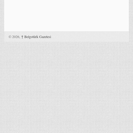
© 2026,
↑
Belgotürk Gazetesi