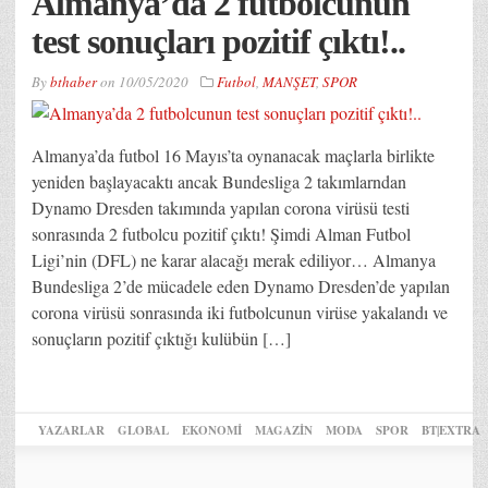
Almanya’da 2 futbolcunun
test sonuçları pozitif çıktı!..
By
bthaber
on
10/05/2020
Futbol
,
MANŞET
,
SPOR
Almanya’da futbol 16 Mayıs’ta oynanacak maçlarla birlikte
yeniden başlayacaktı ancak Bundesliga 2 takımlarndan
Dynamo Dresden takımında yapılan corona virüsü testi
sonrasında 2 futbolcu pozitif çıktı! Şimdi Alman Futbol
Ligi’nin (DFL) ne karar alacağı merak ediliyor… Almanya
Bundesliga 2’de mücadele eden Dynamo Dresden’de yapılan
corona virüsü sonrasında iki futbolcunun virüse yakalandı ve
sonuçların pozitif çıktığı kulübün […]
YAZARLAR
GLOBAL
EKONOMİ
MAGAZİN
MODA
SPOR
BT|EXTRA