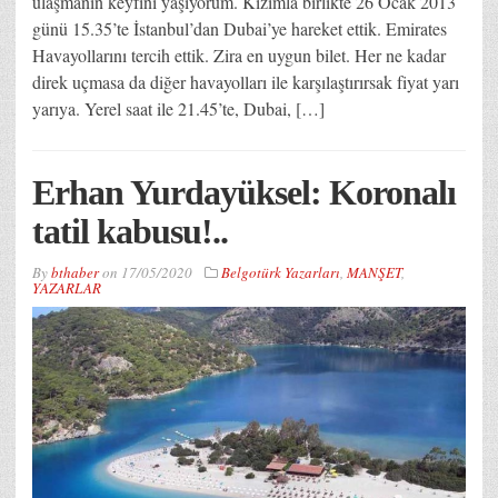
ulaşmanın keyfini yaşıyorum. Kızımla birlikte 26 Ocak 2013
günü 15.35’te İstanbul’dan Dubai’ye hareket ettik. Emirates
Havayollarını tercih ettik. Zira en uygun bilet. Her ne kadar
direk uçmasa da diğer havayolları ile karşılaştırırsak fiyat yarı
yarıya. Yerel saat ile 21.45’te, Dubai, […]
Erhan Yurdayüksel: Koronalı
tatil kabusu!..
By
bthaber
on
17/05/2020
Belgotürk Yazarları
,
MANŞET
,
YAZARLAR