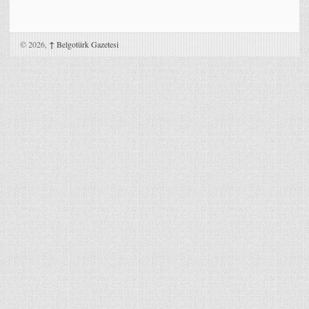
© 2026,
↑
Belgotürk Gazetesi