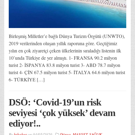
Birleşmiş Milletler’e bağlı Dünya Turizm Örgütü (UNWTO),
2019 verilerinden oluşan yıllık raporuna göre. Geçtiğimiz
yılın en çok ziyaretçi çeken ülkelerinin sıraladığı listenin ilk
10’unda Türkiye de yer almıştı. 1- FRANSA 90.2 milyon
turist 2- İSPANYA 83.8 milyon turist 3- ABD 78.7 milyon
turist 4- ÇİN 67.5 milyon turist 5- İTALYA 64.6 milyon turist
6- TÜRKİYE […]
DSÖ: ‘Covid-19’un risk
seviyesi ‘çok yüksek’ devam
ediyor!..
By
bthaber
on
04/05/2020
Dünya
,
MANŞET
,
SAĞLIK