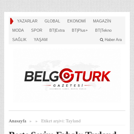
YAZARLAR
GLOBAL
EKONOMİ
MAGAZİN
MODA
SPOR
BT|Extra
BT|Plus+
BT|Tekno
SAĞLIK
YAŞAM
Haber Ara
Anasayfa
»
»
Etiket arşivi:
Tayland