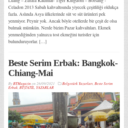
Luang – Zürafa Kadınlar- Tiger Kingdom – Borsang -
Celadon 2013 Sabah kahvaltısında yiyecek çeşitliliği oldukça
fazla. Aslında Asya ülkelerinde süt ve süt ürünleri pek
yenmiyor. Peynir yok. Ancak böyle otellerde bir çeşit de olsa
bulmak mümkün. Nerde bizim Pazar kahvaltıları. Ekmek
yenmediğinden yalnızca tost ekmeğini turistler için
bulunduruyorlar. […]
Beste Serim Erbak: Bangkok-
Chiang-Mai
By
BTMagazin
on
26/09/2021
Belgotürk Yazarları
,
Beste Serim
Erbak
,
BT|TATİL
,
YAZARLAR