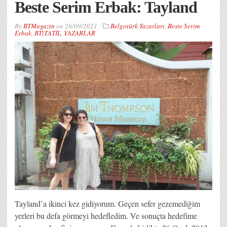
Beste Serim Erbak: Tayland
By
BTMagazin
on
26/09/2021
Belgotürk Yazarları
,
Beste Serim
Erbak
,
BT|TATİL
,
YAZARLAR
Tayland’a ikinci kez gidiyorum. Geçen sefer gezemediğim
yerleri bu defa görmeyi hedefledim. Ve sonuçta hedefime