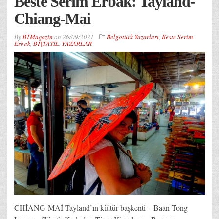
Beste Serim Erbak: Tayland-
Chiang-Mai
By
BTMagazin
on
26/09/2021
Belgotürk Yazarları
,
Beste Serim
Erbak
,
BT|TATİL
,
YAZARLAR
CHİANG-MAİ Tayland’ın kültür başkenti – Baan Tong